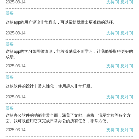
2025-03-14
支持
[0]
反对
[0]
游客
这款app的用户评论非常真实，可以帮助我做出更准确的选择。
2025-03-14
支持
[0]
反对
[0]
游客
这款app的学习氛围很浓厚，能够激励我不断学习，让我能够取得更好的
成绩。
2025-03-14
支持
[0]
反对
[0]
游客
这款软件的设计非常人性化，使用起来非常舒服。
2025-03-14
支持
[0]
反对
[0]
游客
这款办公软件的功能非常全面，涵盖了文档、表格、演示文稿等各个方
面。我可以使用它来完成日常办公的所有任务，非常方便。
2025-03-14
支持
[0]
反对
[0]