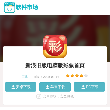
新浪旧版电脑版彩票首页
工具
|
时间：2025-03-14
|
安卓下载
苹果下载
PC下载
安卓市场，安全绿色