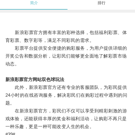
简介
排行
新浪彩票官方拥有丰富的彩种选择，包括福利彩票、体
育彩票、数字彩等，满足不同彩民的需求。
彩票平台提供安全便捷的购彩服务，为用户提供详细的
开奖公告和数据分析，让彩民们能够更全面地了解彩票市场
动态。
新浪彩票官方网站双色球玩法
此外，新浪彩票官方还有专业的客服团队，为彩民提供
24小时的在线咨询服务，解决彩民们在购彩过程中遇到的问
题。
在新浪彩票官方，彩民们不仅可以享受到精彩刺激的游
戏体验，还能获得丰厚的奖金和福利活动，让购彩不再只是
一种乐趣，更是一种可能改变人生的机会。
#39#