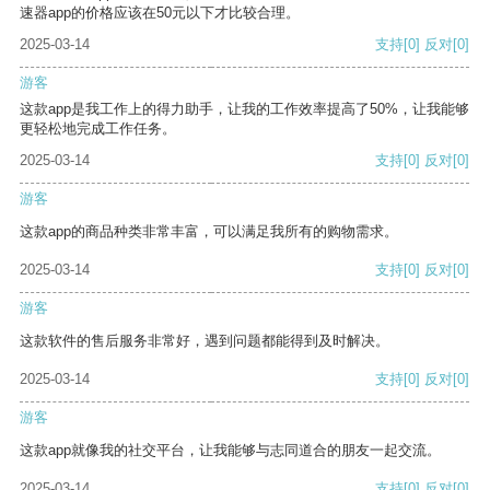
速器app的价格应该在50元以下才比较合理。
2025-03-14
支持
[0]
反对
[0]
游客
这款app是我工作上的得力助手，让我的工作效率提高了50%，让我能够
更轻松地完成工作任务。
2025-03-14
支持
[0]
反对
[0]
游客
这款app的商品种类非常丰富，可以满足我所有的购物需求。
2025-03-14
支持
[0]
反对
[0]
游客
这款软件的售后服务非常好，遇到问题都能得到及时解决。
2025-03-14
支持
[0]
反对
[0]
游客
这款app就像我的社交平台，让我能够与志同道合的朋友一起交流。
2025-03-14
支持
[0]
反对
[0]