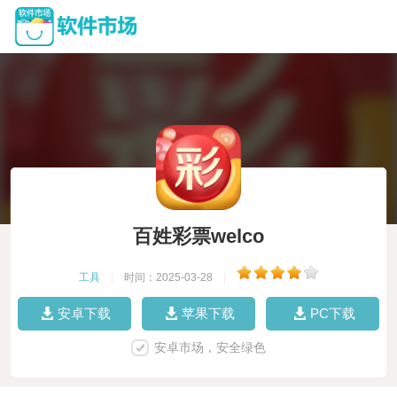
百姓彩票welco
工具
|
时间：2025-03-28
|
安卓下载
苹果下载
PC下载
安卓市场，安全绿色