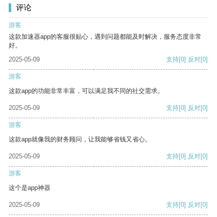
评论
游客
这款加速器app的客服很贴心，遇到问题都能及时解决，服务态度非常
好。
2025-05-09
支持
[0]
反对
[0]
游客
这款app的功能非常丰富，可以满足我不同的社交需求。
2025-05-09
支持
[0]
反对
[0]
游客
这款app就像我的财务顾问，让我能够省钱又省心。
2025-05-09
支持
[0]
反对
[0]
游客
这个是app神器
2025-05-09
支持
[0]
反对
[0]