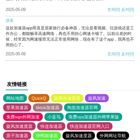
2025-05-09
支持
[0]
反对
[0]
游客
这款加速器app简直是居家旅行必备神器，无论是看视频、玩游戏还是工
作办公，都能畅享高速网络，再也不用担心网速卡顿了。以前出差的时
候，经常因为网速慢而无法正常使用网络，现在有了这个app，我再也不
用担心了。
2025-05-09
支持
[0]
反对
[0]
友情链接
网站地图
QuickQ
旋风加速度器
旋风加速
坚果加速器
tiktok加速器
狗急加速器官网
免费vqn外网加速
小蓝鸟
免费vps加速器外网苹果版
旋风加速度器
快连加速器
快连加速器官网入口
原子加速器
快鸭加速器
旋风加速度器
外网网址导航