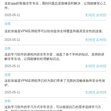
这款app的客服非常专业，遇到问题总是能够及时解决，让我能够安心工
作。
2025-05-11
支持
[0]
反对
[0]
游客
这款加速器VPM应用程序可以给你提供全球覆盖和最高安全性的连接。
2025-05-11
支持
[0]
反对
[0]
游客
这款学习软件的课程内容非常丰富，涵盖了各个学科的知识。老师的讲
解非常生动，让我能够轻松理解知识点。
2025-05-11
支持
[0]
反对
[0]
游客
这款加速器VPM应用程序已经为我们带来了无限的流畅体验和安全性保
护。
2025-05-11
支持
[0]
反对
[0]
游客
这款学习软件的学习方式非常灵活，可以根据自己的需求选择学习方