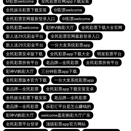
6f彩票welcome
全民彩票官网app下载安装
全民娱乐彩票下载安装
6f彩票welcome
全民彩票官网最新登录入口
6f彩票welcome
全民彩票welcome
彩神Vl购彩大厅
全民彩票下载大全官网
新人送29元彩金平台
全民彩票官网最新登录入口
新人送29元彩金平台
一分大发系统彩票app
全民彩票安卓版下载
全民彩票app下载大全
明发彩票平台
全民彩票所有平台
老品牌—全民彩票
全民彩票所有平台
彩神Vl购彩大厅
三分钟彩票app下载
全民彩票版本官方下载
一分大发系统彩票app
老品牌—全民彩票
全民彩票app下载安装安卓
全民娱乐彩票下载安装
老品牌—全民彩票
老品牌—全民彩票
乐彩汇平台是怎么赚钱的
彩神Vl购彩大厅
welcome盈彩购彩大厅广东
全民彩票平台登录
顶级彩票app官方网站