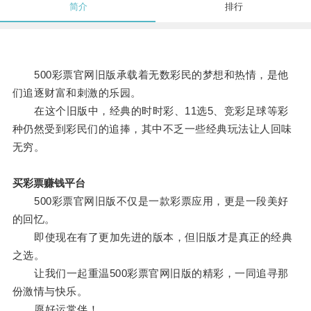
简介
排行
500彩票官网旧版承载着无数彩民的梦想和热情，是他
们追逐财富和刺激的乐园。
在这个旧版中，经典的时时彩、11选5、竞彩足球等彩
种仍然受到彩民们的追捧，其中不乏一些经典玩法让人回味
无穷。
买彩票赚钱平台
500彩票官网旧版不仅是一款彩票应用，更是一段美好
的回忆。
即使现在有了更加先进的版本，但旧版才是真正的经典
之选。
让我们一起重温500彩票官网旧版的精彩，一同追寻那
份激情与快乐。
愿好运常伴！。