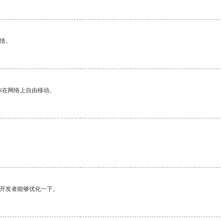
情。
你在网络上自由移动。
。
望开发者能够优化一下。