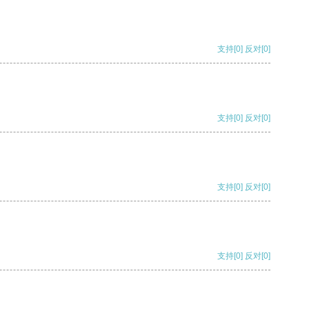
支持
[0]
反对
[0]
支持
[0]
反对
[0]
支持
[0]
反对
[0]
支持
[0]
反对
[0]