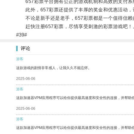
657彩票平台拥有公正的游戏机制和高效的支付系
此外，657彩票还提供了丰厚的奖金和优惠活动，
不论是新手还是老手，657彩票都是一个值得信赖
赶快注册657彩票，尽情享受刺激的彩票游戏吧！
#39#
评论
游客
这款游戏的剧情非常感人，让我久久不能忘怀。
2025-06-06
游客
这款加速器VPM应用程序可以给你提供最高速度和安全性的连接，并帮助
2025-06-06
游客
这款加速器VPM应用程序可以给你提供最高速度和安全性的连接，并帮助