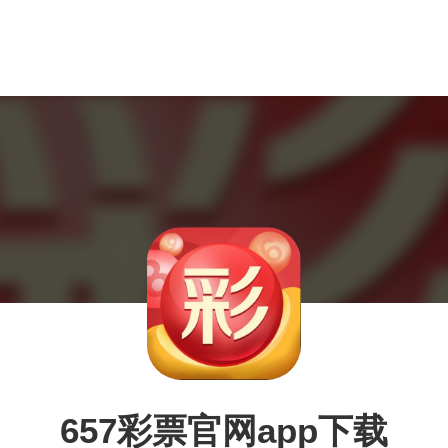
657彩票官网app下载