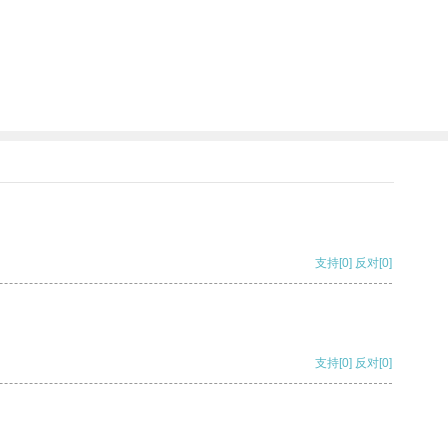
。
支持
[0]
反对
[0]
支持
[0]
反对
[0]