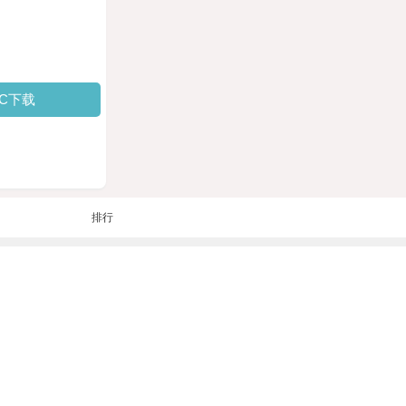
PC下载
排行