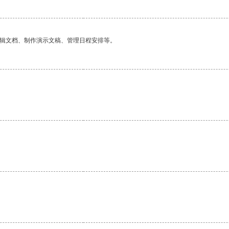
编辑文档、制作演示文稿、管理日程安排等。