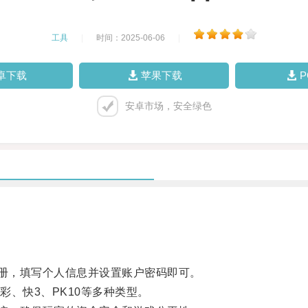
工具
|
时间：2025-06-06
|
卓下载
苹果下载
安卓市场，安全绿色
册，填写个人信息并设置账户密码即可。
、快3、PK10等多种类型。