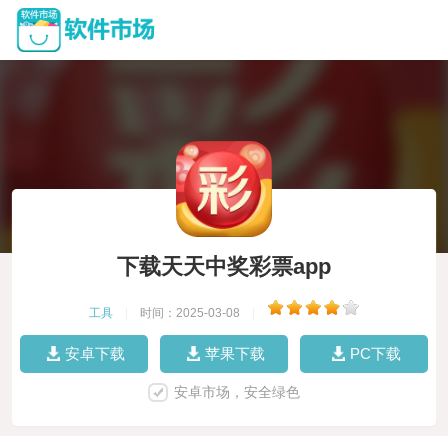
下载天天中奖彩票app
工具
|
时间：2025-03-08
|
安卓下载
苹果下载
PC下载
安卓市场，安全绿色