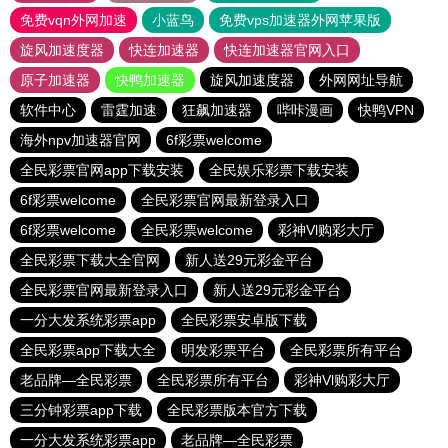
免费vqn外网加速
小蓝鸟
免费vps加速器外网苹果版
旋风加速度器
快连加速器
快连加速器官网入口
原子加速器
快鸭加速器
旋风加速度器
外网网址导航
软件中心
雷霆加速
狂飙加速器
哔咔漫画
快鸭VPN
海外npv加速器官网
6f彩票welcome
全民彩票官网app下载安装
全民娱乐彩票下载安装
6f彩票welcome
全民彩票官网最新登录入口
6f彩票welcome
全民彩票welcome
彩神Vl购彩大厅
全民彩票下载大全官网
新人送29元彩金平台
全民彩票官网最新登录入口
新人送29元彩金平台
一分大发系统彩票app
全民彩票安卓版下载
全民彩票app下载大全
明发彩票平台
全民彩票所有平台
老品牌—全民彩票
全民彩票所有平台
彩神Vl购彩大厅
三分钟彩票app下载
全民彩票版本官方下载
一分大发系统彩票app
老品牌—全民彩票