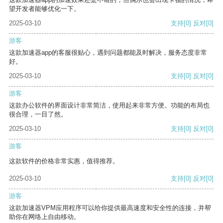
望开发者能够优化一下。
2025-03-10
支持
[0]
反对
[0]
游客
这款加速器app的客服很贴心，遇到问题都能及时解决，服务态度非常
好。
2025-03-10
支持
[0]
反对
[0]
游客
这款办公软件的界面设计非常简洁，使用起来非常方便。功能的布局也
很合理，一目了然。
2025-03-10
支持
[0]
反对
[0]
游客
这款软件的价格非常实惠，值得推荐。
2025-03-10
支持
[0]
反对
[0]
游客
这款加速器VPM应用程序可以给你提供最高速度和安全性的连接，并帮
助你在网络上自由移动。