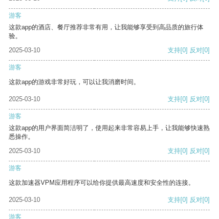
游客
这款app的酒店、餐厅推荐非常有用，让我能够享受到高品质的旅行体
验。
2025-03-10
支持
[0]
反对
[0]
游客
这款app的游戏非常好玩，可以让我消磨时间。
2025-03-10
支持
[0]
反对
[0]
游客
这款app的用户界面简洁明了，使用起来非常容易上手，让我能够快速熟
悉操作。
2025-03-10
支持
[0]
反对
[0]
游客
这款加速器VPM应用程序可以给你提供最高速度和安全性的连接。
2025-03-10
支持
[0]
反对
[0]
游客