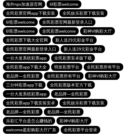
海外npv加速器官网
6f彩票welcome
全民彩票官网app下载安装
全民娱乐彩票下载安装
6f彩票welcome
全民彩票官网最新登录入口
6f彩票welcome
全民彩票welcome
彩神Vl购彩大厅
全民彩票下载大全官网
新人送29元彩金平台
全民彩票官网最新登录入口
新人送29元彩金平台
一分大发系统彩票app
全民彩票安卓版下载
全民彩票app下载大全
明发彩票平台
全民彩票所有平台
老品牌—全民彩票
全民彩票所有平台
彩神Vl购彩大厅
三分钟彩票app下载
全民彩票版本官方下载
一分大发系统彩票app
老品牌—全民彩票
全民彩票app下载安装安卓
全民娱乐彩票下载安装
老品牌—全民彩票
老品牌—全民彩票
乐彩汇平台是怎么赚钱的
彩神Vl购彩大厅
welcome盈彩购彩大厅广东
全民彩票平台登录