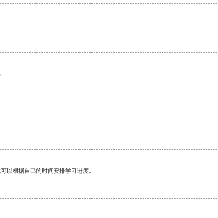
。
我可以根据自己的时间安排学习进度。