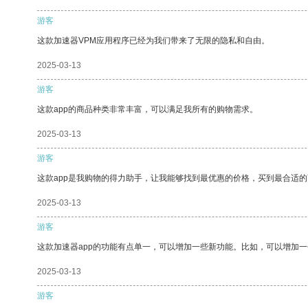
游客
这款加速器VPM应用程序已经为我们带来了无限的隐私和自由。
2025-03-13
游客
这款app的商品种类非常丰富，可以满足我所有的购物需求。
2025-03-13
游客
这款app是我购物的得力助手，让我能够找到最优惠的价格，买到最合适
2025-03-13
游客
这款加速器app的功能有点单一，可以增加一些新功能。比如，可以增加
2025-03-13
游客