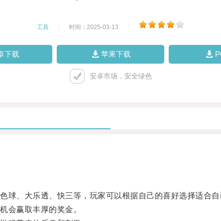
工具
|
时间：2025-03-13
|
卓下载
苹果下载
安卓市场，安全绿色
球、大乐透、快三等，玩家可以根据自己的喜好选择适合自
机会赢取丰厚的奖金。