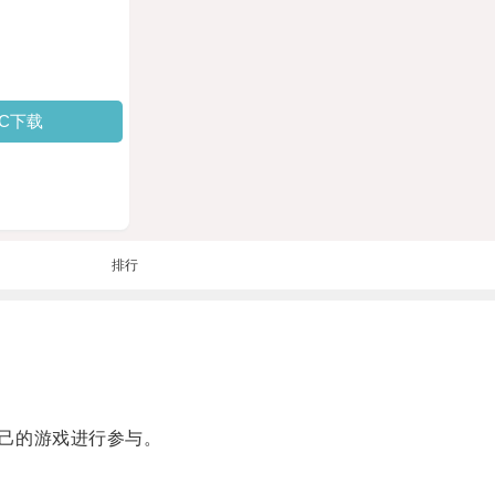
PC下载
排行
己的游戏进行参与。