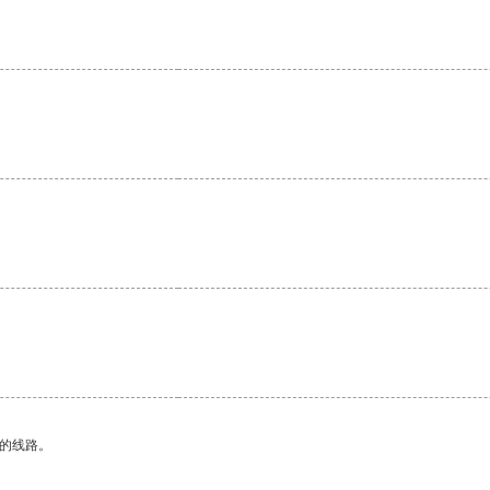
区的线路。