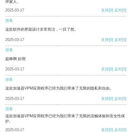
伴家人。
2025-03-17
支持
[0]
反对
[0]
游客
这款软件的界面设计非常简洁，一目了然。
2025-03-17
支持
[0]
反对
[0]
游客
超棒啊 好用
2025-03-17
支持
[0]
反对
[0]
游客
这款加速器VPM应用程序已经为我们带来了无限的隐私和自由。
2025-03-17
支持
[0]
反对
[0]
游客
这款加速器VPM应用程序已经为我们带来了无限的流畅体验和安全性保
护。
2025-03-17
支持
[0]
反对
[0]