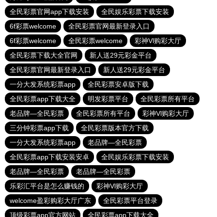
全民彩票官网app下载安装
全民娱乐彩票下载安装
6f彩票welcome
全民彩票官网最新登录入口
6f彩票welcome
全民彩票welcome
彩神Vl购彩大厅
全民彩票下载大全官网
新人送29元彩金平台
全民彩票官网最新登录入口
新人送29元彩金平台
一分大发系统彩票app
全民彩票安卓版下载
全民彩票app下载大全
明发彩票平台
全民彩票所有平台
老品牌—全民彩票
全民彩票所有平台
彩神Vl购彩大厅
三分钟彩票app下载
全民彩票版本官方下载
一分大发系统彩票app
老品牌—全民彩票
全民彩票app下载安装安卓
全民娱乐彩票下载安装
老品牌—全民彩票
老品牌—全民彩票
乐彩汇平台是怎么赚钱的
彩神Vl购彩大厅
welcome盈彩购彩大厅广东
全民彩票平台登录
顶级彩票app官方网站
全民彩票app下载大全