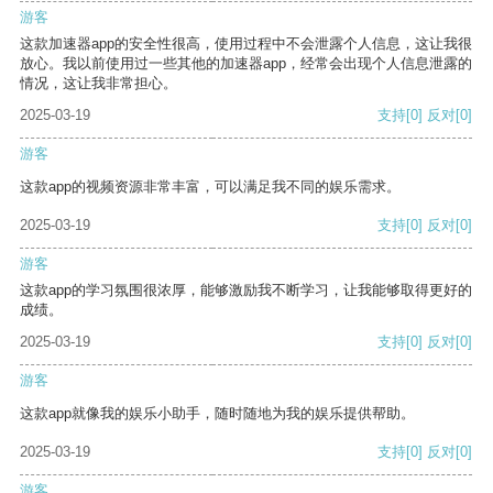
游客
这款加速器app的安全性很高，使用过程中不会泄露个人信息，这让我很
放心。我以前使用过一些其他的加速器app，经常会出现个人信息泄露的
情况，这让我非常担心。
2025-03-19
支持
[0]
反对
[0]
游客
这款app的视频资源非常丰富，可以满足我不同的娱乐需求。
2025-03-19
支持
[0]
反对
[0]
游客
这款app的学习氛围很浓厚，能够激励我不断学习，让我能够取得更好的
成绩。
2025-03-19
支持
[0]
反对
[0]
游客
这款app就像我的娱乐小助手，随时随地为我的娱乐提供帮助。
2025-03-19
支持
[0]
反对
[0]
游客