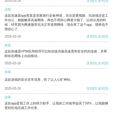
2025-03-19
支持
[0]
反对
[0]
游客
这款加速器app简直是居家旅行必备神器，无论是看视频、玩游戏还是工
作办公，都能畅享高速网络，再也不用担心网速卡顿了。以前出差的时
候，经常因为网速慢而无法正常使用网络，现在有了这个app，我再也不
用担心了。
2025-03-19
支持
[0]
反对
[0]
游客
这款加速器VPM应用程序可以给你提供最高速度和安全性的连接，并帮
助你在网络上自由移动。
2025-03-19
支持
[0]
反对
[0]
游客
这款游戏的音乐非常优美，听了让人心旷神怡。
2025-03-19
支持
[0]
反对
[0]
游客
这款app是我工作上的得力助手，让我的工作效率提高了50%，让我能够
更轻松地完成工作任务。