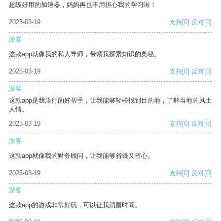
超级好用的加速器，妈妈再也不用担心我的学习啦！
2025-03-19
支持
[0]
反对
[0]
游客
这款app就像我的私人导师，带领我探索知识的奥秘。
2025-03-19
支持
[0]
反对
[0]
游客
这款app是我旅行的好帮手，让我能够轻松找到目的地，了解当地的风土
人情。
2025-03-19
支持
[0]
反对
[0]
游客
这款app就像我的财务顾问，让我能够省钱又省心。
2025-03-19
支持
[0]
反对
[0]
游客
这款app的游戏非常好玩，可以让我消磨时间。