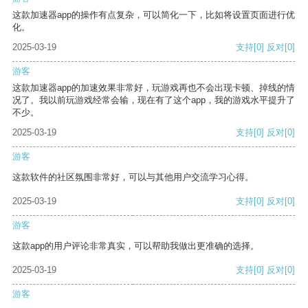
这款加速器app的操作有点复杂，可以简化一下，比如将设置页面进行优
化。
2025-03-19
支持
[0]
反对
[0]
游客
这款加速器app的加速效果非常好，玩游戏再也不会出现卡顿、掉线的情
况了。我以前玩游戏经常会输，现在有了这个app，我的游戏水平提升了
不少。
2025-03-19
支持
[0]
反对
[0]
游客
这款软件的社区氛围非常好，可以与其他用户交流学习心得。
2025-03-19
支持
[0]
反对
[0]
游客
这款app的用户评论非常真实，可以帮助我做出更准确的选择。
2025-03-19
支持
[0]
反对
[0]
游客