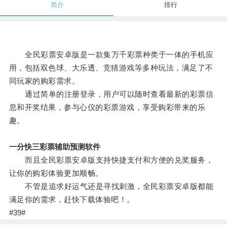
简介
排行
全民彩票安卓版是一款集万千彩票种类于一体的手机应
用，包括双色球、大乐透、竞猜游戏等多种玩法，满足了不
同玩家的购彩需求。
通过简单的注册登录，用户可以随时查看最新的彩票信
息和开奖结果，参与心仪的彩票游戏，享受购彩带来的乐
趣。
一分快三彩票辅助预测软件
而且全民彩票安卓版支持快捷支付和方便的兑奖服务，
让你的购彩体验更加顺畅。
不管是追求好运气还是寻找刺激，全民彩票安卓版都能
满足你的需求，赶快下载体验吧！。
#39#