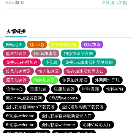
2025-03-19
支持
[0]
反对
[0]
友情链接
网站地图
QuickQ
旋风加速度器
旋风加速
坚果加速器
tiktok加速器
狗急加速器官网
免费vqn外网加速
小蓝鸟
免费vps加速器外网苹果版
旋风加速度器
快连加速器
快连加速器官网入口
原子加速器
快鸭加速器
旋风加速度器
外网网址导航
软件中心
雷霆加速
狂飙加速器
哔咔漫画
快鸭VPN
海外npv加速器官网
6f彩票welcome
全民彩票官网app下载安装
全民娱乐彩票下载安装
6f彩票welcome
全民彩票官网最新登录入口
6f彩票welcome
全民彩票welcome
彩神Vl购彩大厅