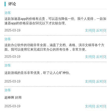
评论
游客
这款加速器app的价格有点贵，可以适当降低一些。我个人觉得，一款加
速器app的价格应该在50元以下才比较合理。
2025-03-19
支持
[0]
反对
[0]
游客
这款办公软件的功能非常全面，涵盖了文档、表格、演示文稿等各个方
面。我可以使用它来完成日常办公的所有任务，非常方便。
2025-03-19
支持
[0]
反对
[0]
游客
这款游戏的音乐非常优美，听了让人心旷神怡。
2025-03-19
支持
[0]
反对
[0]
游客
超棒啊 好用
2025-03-19
支持
[0]
反对
[0]