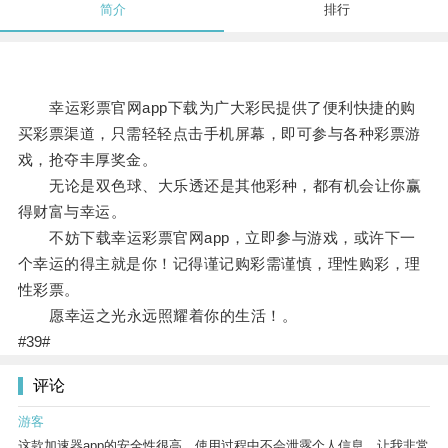
简介
排行
幸运彩票官网app下载为广大彩民提供了便利快捷的购
买彩票渠道，只需轻轻点击手机屏幕，即可参与各种彩票游
戏，抢夺丰厚奖金。
无论是双色球、大乐透还是其他彩种，都有机会让你赢
得财富与幸运。
不妨下载幸运彩票官网app，立即参与游戏，或许下一
个幸运的得主就是你！记得谨记购彩需谨慎，理性购彩，理
性彩票。
愿幸运之光永远照耀着你的生活！。
#39#
评论
游客
这款加速器app的安全性很高，使用过程中不会泄露个人信息，让我非常