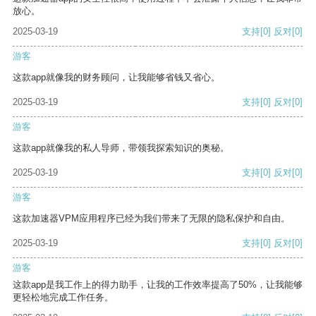
放心。
2025-03-19
支持
[0]
反对
[0]
游客
这款app就像我的财务顾问，让我能够省钱又省心。
2025-03-19
支持
[0]
反对
[0]
游客
这款app就像我的私人导师，带领我探索知识的奥秘。
2025-03-19
支持
[0]
反对
[0]
游客
这款加速器VPM应用程序已经为我们带来了无限的隐私保护和自由。
2025-03-19
支持
[0]
反对
[0]
游客
这款app是我工作上的得力助手，让我的工作效率提高了50%，让我能够
更轻松地完成工作任务。