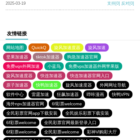
2025-03-19
支持
[0]
反对
[0]
友情链接
网站地图
QuickQ
旋风加速度器
旋风加速
坚果加速器
tiktok加速器
狗急加速器官网
免费vqn外网加速
小蓝鸟
免费vps加速器外网苹果版
旋风加速度器
快连加速器
快连加速器官网入口
原子加速器
快鸭加速器
旋风加速度器
外网网址导航
软件中心
雷霆加速
狂飙加速器
哔咔漫画
快鸭VPN
海外npv加速器官网
6f彩票welcome
全民彩票官网app下载安装
全民娱乐彩票下载安装
6f彩票welcome
全民彩票官网最新登录入口
6f彩票welcome
全民彩票welcome
彩神Vl购彩大厅