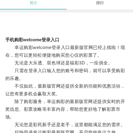
简介
排行
手机购彩welcome登录入口
幸运购彩welcome登录入口最新版官网已经上线啦！现
在，您可以更轻松便捷地购买您心仪的彩票了。
无论是大乐透、双色球还是福彩3D，一应俱全。
只需在登录入口输入您的账号和密码，就可以享受购彩
的乐趣。
不仅如此，最新版官网还提供全新的功能和优惠活动，
让您有更多机会赢取大奖。
除了购彩服务，幸运购彩的最新版官网还提供实时的开
奖信息、彩票攻略等丰富内容，帮助您更好地了解彩票市
场。
无论您是彩民新手还是老手，这里都能满足您的需求。
赶快登录幸运购彩最新版官网，开启您的幸运之旅