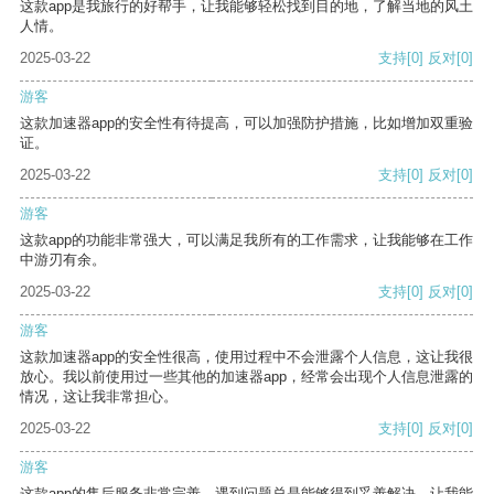
这款app是我旅行的好帮手，让我能够轻松找到目的地，了解当地的风土
人情。
2025-03-22
支持
[0]
反对
[0]
游客
这款加速器app的安全性有待提高，可以加强防护措施，比如增加双重验
证。
2025-03-22
支持
[0]
反对
[0]
游客
这款app的功能非常强大，可以满足我所有的工作需求，让我能够在工作
中游刃有余。
2025-03-22
支持
[0]
反对
[0]
游客
这款加速器app的安全性很高，使用过程中不会泄露个人信息，这让我很
放心。我以前使用过一些其他的加速器app，经常会出现个人信息泄露的
情况，这让我非常担心。
2025-03-22
支持
[0]
反对
[0]
游客
这款app的售后服务非常完善，遇到问题总是能够得到妥善解决，让我能