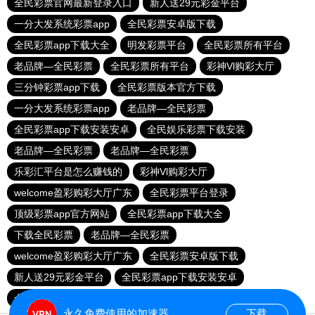
全民彩票官网最新登录入口
新人送29元彩金平台
一分大发系统彩票app
全民彩票安卓版下载
全民彩票app下载大全
明发彩票平台
全民彩票所有平台
老品牌—全民彩票
全民彩票所有平台
彩神Vl购彩大厅
三分钟彩票app下载
全民彩票版本官方下载
一分大发系统彩票app
老品牌—全民彩票
全民彩票app下载安装安卓
全民娱乐彩票下载安装
老品牌—全民彩票
老品牌—全民彩票
乐彩汇平台是怎么赚钱的
彩神Vl购彩大厅
welcome盈彩购彩大厅广东
全民彩票平台登录
顶级彩票app官方网站
全民彩票app下载大全
下载全民彩票
老品牌—全民彩票
welcome盈彩购彩大厅广东
全民彩票安卓版下载
新人送29元彩金平台
全民彩票app下载安装安卓
全民彩票app下载安装安卓
全民彩票平台登录
永久免费使用的加速器
下载