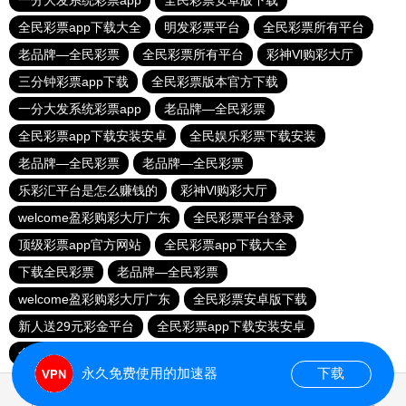
一分大发系统彩票app
全民彩票安卓版下载
全民彩票app下载大全
明发彩票平台
全民彩票所有平台
老品牌—全民彩票
全民彩票所有平台
彩神Vl购彩大厅
三分钟彩票app下载
全民彩票版本官方下载
一分大发系统彩票app
老品牌—全民彩票
全民彩票app下载安装安卓
全民娱乐彩票下载安装
老品牌—全民彩票
老品牌—全民彩票
乐彩汇平台是怎么赚钱的
彩神Vl购彩大厅
welcome盈彩购彩大厅广东
全民彩票平台登录
顶级彩票app官方网站
全民彩票app下载大全
下载全民彩票
老品牌—全民彩票
welcome盈彩购彩大厅广东
全民彩票安卓版下载
新人送29元彩金平台
全民彩票app下载安装安卓
全民彩票app下载安装安卓
全民彩票平台登录
永久免费使用的加速器
下载
0.019224s