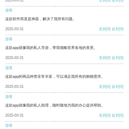
2025-03-31
支持
[0]
反对
[0]
游客
这款软件简直是神器，解决了我所有问题。
2025-03-31
支持
[0]
反对
[0]
游客
这款app就像我的私人导游，带我领略世界各地的美景。
2025-03-31
支持
[0]
反对
[0]
游客
这款app的商品种类非常丰富，可以满足我所有的购物需求。
2025-03-31
支持
[0]
反对
[0]
游客
这款app就像我的私人助理，随时随地为我的办公提供帮助。
2025-03-31
支持
[0]
反对
[0]
游客