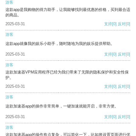
游客
这款app是我购物的得力助手，让我能够找到最优惠的价格，买到最合适
的商品。
2025-03-31
支持
[0]
反对
[0]
游客
这款app就像我的娱乐小助手，随时随地为我的娱乐提供帮助。
2025-03-31
支持
[0]
反对
[0]
游客
这款加速器VPM应用程序已经为我们带来了无限的隐私保护和安全性保
护。
2025-03-31
支持
[0]
反对
[0]
游客
这款加速器app的操作非常简单，一键加速就能开启，非常方便。
2025-03-31
支持
[0]
反对
[0]
游客
这款加速器app的操作有点复杂，可以简化一下，比如将设置页面进行优