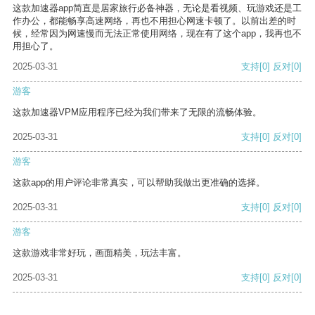
这款加速器app简直是居家旅行必备神器，无论是看视频、玩游戏还是工
作办公，都能畅享高速网络，再也不用担心网速卡顿了。以前出差的时
候，经常因为网速慢而无法正常使用网络，现在有了这个app，我再也不
用担心了。
2025-03-31
支持
[0]
反对
[0]
游客
这款加速器VPM应用程序已经为我们带来了无限的流畅体验。
2025-03-31
支持
[0]
反对
[0]
游客
这款app的用户评论非常真实，可以帮助我做出更准确的选择。
2025-03-31
支持
[0]
反对
[0]
游客
这款游戏非常好玩，画面精美，玩法丰富。
2025-03-31
支持
[0]
反对
[0]