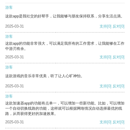
游客
这款app是我社交的好帮手，让我能够与朋友保持联系，分享生活点滴。
2025-03-31
支持
[0]
反对
[0]
游客
这款app的功能非常强大，可以满足我所有的工作需求，让我能够在工作
中游刃有余。
2025-03-31
支持
[0]
反对
[0]
游客
这款游戏的音乐非常优美，听了让人心旷神怡。
2025-03-31
支持
[0]
反对
[0]
游客
这款加速器app的功能有点单一，可以增加一些新功能。比如，可以增加
一个自动切换线路的功能，这样就可以根据网络情况自动选择最优的线
路，从而获得更好的加速效果。
2025-03-31
支持
[0]
反对
[0]