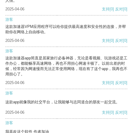
人情。
2025-04-06
支持
[0]
反对
[0]
游客
这款加速器VPM应用程序可以给你提供最高速度和安全性的连接，并帮
助你在网络上自由移动。
2025-04-06
支持
[0]
反对
[0]
游客
这款加速器app简直是居家旅行必备神器，无论是看视频、玩游戏还是工
作办公，都能畅享高速网络，再也不用担心网速卡顿了。以前出差的时
候，经常因为网速慢而无法正常使用网络，现在有了这个app，我再也不
用担心了。
2025-04-06
支持
[0]
反对
[0]
游客
这款app就像我的社交平台，让我能够与志同道合的朋友一起交流。
2025-04-06
支持
[0]
反对
[0]
游客
我喜欢这个软件 作者加油