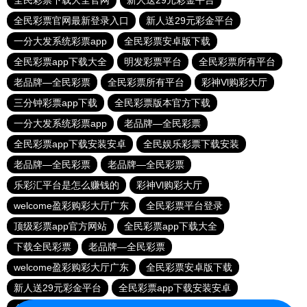
全民彩票下载大全官网
新人送29元彩金平台
全民彩票官网最新登录入口
新人送29元彩金平台
一分大发系统彩票app
全民彩票安卓版下载
全民彩票app下载大全
明发彩票平台
全民彩票所有平台
老品牌—全民彩票
全民彩票所有平台
彩神Vl购彩大厅
三分钟彩票app下载
全民彩票版本官方下载
一分大发系统彩票app
老品牌—全民彩票
全民彩票app下载安装安卓
全民娱乐彩票下载安装
老品牌—全民彩票
老品牌—全民彩票
乐彩汇平台是怎么赚钱的
彩神Vl购彩大厅
welcome盈彩购彩大厅广东
全民彩票平台登录
顶级彩票app官方网站
全民彩票app下载大全
下载全民彩票
老品牌—全民彩票
welcome盈彩购彩大厅广东
全民彩票安卓版下载
新人送29元彩金平台
全民彩票app下载安装安卓