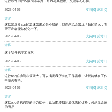
这款软件的社区氛围非常好，可以与其他用户交流学习心得。
2025-04-06
支持
[0]
反对
[0]
游客
这款加速器app的加速效果还是不错的，但偶尔也会出现卡顿的情况，希
望开发者能够优化一下。
2025-04-06
支持
[0]
反对
[0]
游客
这个软件我非常喜欢
2025-04-06
支持
[0]
反对
[0]
游客
这款app的功能非常强大，可以满足我所有的工作需求，让我能够在工作
中游刃有余。
2025-04-06
支持
[0]
反对
[0]
游客
这款app是我购物的得力助手，让我能够找到最优惠的价格，买到最合适
的商品。