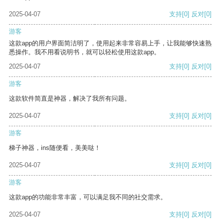
2025-04-07
支持
[0]
反对
[0]
游客
这款app的用户界面简洁明了，使用起来非常容易上手，让我能够快速熟
悉操作。我不用看说明书，就可以轻松使用这款app。
2025-04-07
支持
[0]
反对
[0]
游客
这款软件简直是神器，解决了我所有问题。
2025-04-07
支持
[0]
反对
[0]
游客
梯子神器，ins随便看，美美哒！
2025-04-07
支持
[0]
反对
[0]
游客
这款app的功能非常丰富，可以满足我不同的社交需求。
2025-04-07
支持
[0]
反对
[0]