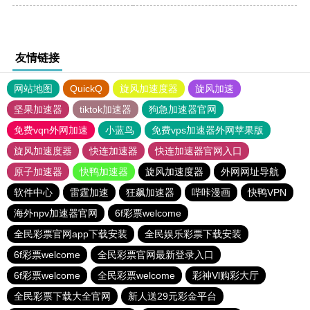
友情链接
网站地图
QuickQ
旋风加速度器
旋风加速
坚果加速器
tiktok加速器
狗急加速器官网
免费vqn外网加速
小蓝鸟
免费vps加速器外网苹果版
旋风加速度器
快连加速器
快连加速器官网入口
原子加速器
快鸭加速器
旋风加速度器
外网网址导航
软件中心
雷霆加速
狂飙加速器
哔咔漫画
快鸭VPN
海外npv加速器官网
6f彩票welcome
全民彩票官网app下载安装
全民娱乐彩票下载安装
6f彩票welcome
全民彩票官网最新登录入口
6f彩票welcome
全民彩票welcome
彩神Vl购彩大厅
全民彩票下载大全官网
新人送29元彩金平台