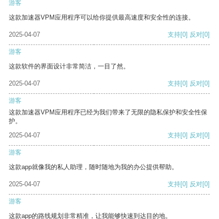
游客
这款加速器VPM应用程序可以给你提供最高速度和安全性的连接。
2025-04-07
支持
[0]
反对
[0]
游客
这款软件的界面设计非常简洁，一目了然。
2025-04-07
支持
[0]
反对
[0]
游客
这款加速器VPM应用程序已经为我们带来了无限的隐私保护和安全性保
护。
2025-04-07
支持
[0]
反对
[0]
游客
这款app就像我的私人助理，随时随地为我的办公提供帮助。
2025-04-07
支持
[0]
反对
[0]
游客
这款app的路线规划非常精准，让我能够快速到达目的地。