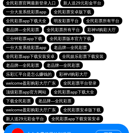
全民彩票官网最新登录入口
新人送29元彩金平台
一分大发系统彩票app
全民彩票安卓版下载
全民彩票app下载大全
明发彩票平台
全民彩票所有平台
老品牌—全民彩票
全民彩票所有平台
彩神Vl购彩大厅
三分钟彩票app下载
全民彩票版本官方下载
一分大发系统彩票app
老品牌—全民彩票
全民彩票app下载安装安卓
全民娱乐彩票下载安装
老品牌—全民彩票
老品牌—全民彩票
乐彩汇平台是怎么赚钱的
彩神Vl购彩大厅
welcome盈彩购彩大厅广东
全民彩票平台登录
顶级彩票app官方网站
全民彩票app下载大全
下载全民彩票
老品牌—全民彩票
welcome盈彩购彩大厅广东
全民彩票安卓版下载
新人送29元彩金平台
全民彩票app下载安装安卓
全民彩票app下载安装安卓
全民彩票平台登录