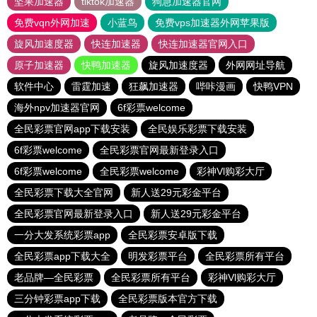
坚果加速器
tiktok加速器
狗急加速器官网
免费vqn外网加速
小蓝鸟
免费vps加速器外网苹果版
旋风加速度器
快连加速器
快连加速器官网入口
原子加速器
快鸭加速器
旋风加速度器
外网网址导航
软件中心
雷霆加速
狂飙加速器
哔咔漫画
快鸭VPN
海外npv加速器官网
6f彩票welcome
全民彩票官网app下载安装
全民娱乐彩票下载安装
6f彩票welcome
全民彩票官网最新登录入口
6f彩票welcome
全民彩票welcome
彩神Vl购彩大厅
全民彩票下载大全官网
新人送29元彩金平台
全民彩票官网最新登录入口
新人送29元彩金平台
一分大发系统彩票app
全民彩票安卓版下载
全民彩票app下载大全
明发彩票平台
全民彩票所有平台
老品牌—全民彩票
全民彩票所有平台
彩神Vl购彩大厅
三分钟彩票app下载
全民彩票版本官方下载