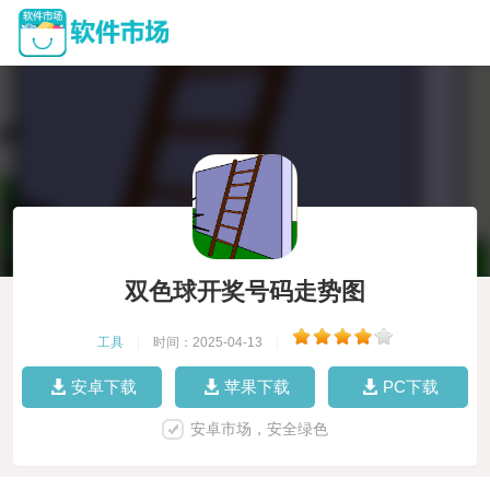
双色球开奖号码走势图
工具
|
时间：2025-04-13
|
安卓下载
苹果下载
PC下载
安卓市场，安全绿色