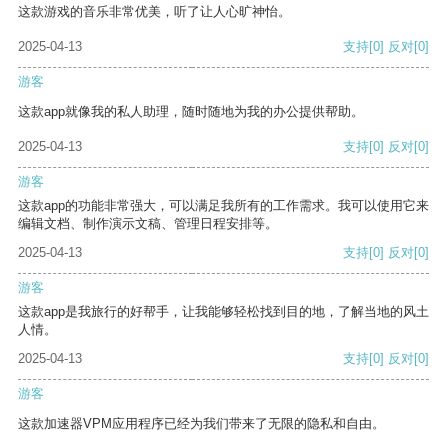
这款游戏的音乐非常优美，听了让人心旷神怡。
2025-04-13
支持
[0]
反对
[0]
游客
这款app就像我的私人助理，随时随地为我的办公提供帮助。
2025-04-13
支持
[0]
反对
[0]
游客
这款app的功能非常强大，可以满足我所有的工作需求。我可以使用它来
编辑文档、制作演示文稿、管理日程安排等。
2025-04-13
支持
[0]
反对
[0]
游客
这款app是我旅行的好帮手，让我能够轻松找到目的地，了解当地的风土
人情。
2025-04-13
支持
[0]
反对
[0]
游客
这款加速器VPM应用程序已经为我们带来了无限的隐私和自由。