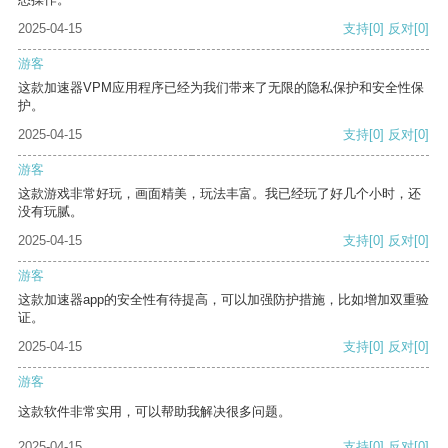
2025-04-15
支持
[0]
反对
[0]
游客
这款加速器VPM应用程序已经为我们带来了无限的隐私保护和安全性保
护。
2025-04-15
支持
[0]
反对
[0]
游客
这款游戏非常好玩，画面精美，玩法丰富。我已经玩了好几个小时，还
没有玩腻。
2025-04-15
支持
[0]
反对
[0]
游客
这款加速器app的安全性有待提高，可以加强防护措施，比如增加双重验
证。
2025-04-15
支持
[0]
反对
[0]
游客
这款软件非常实用，可以帮助我解决很多问题。
2025-04-15
支持
[0]
反对
[0]