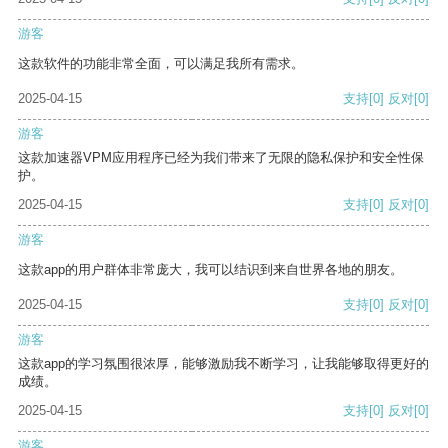
游客
这款软件的功能非常全面，可以满足我所有需求。
2025-04-15
支持
[0]
反对
[0]
游客
这款加速器VPM应用程序已经为我们带来了无限的隐私保护和安全性保
护。
2025-04-15
支持
[0]
反对
[0]
游客
这款app的用户群体非常庞大，我可以结识到来自世界各地的朋友。
2025-04-15
支持
[0]
反对
[0]
游客
这款app的学习氛围很浓厚，能够激励我不断学习，让我能够取得更好的
成绩。
2025-04-15
支持
[0]
反对
[0]
游客