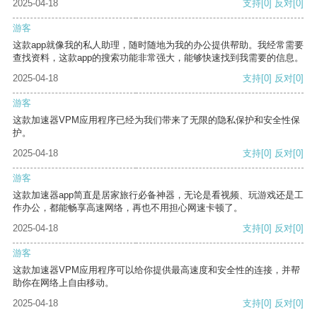
2025-04-18
支持
[0]
反对
[0]
游客
这款app就像我的私人助理，随时随地为我的办公提供帮助。我经常需要
查找资料，这款app的搜索功能非常强大，能够快速找到我需要的信息。
2025-04-18
支持
[0]
反对
[0]
游客
这款加速器VPM应用程序已经为我们带来了无限的隐私保护和安全性保
护。
2025-04-18
支持
[0]
反对
[0]
游客
这款加速器app简直是居家旅行必备神器，无论是看视频、玩游戏还是工
作办公，都能畅享高速网络，再也不用担心网速卡顿了。
2025-04-18
支持
[0]
反对
[0]
游客
这款加速器VPM应用程序可以给你提供最高速度和安全性的连接，并帮
助你在网络上自由移动。
2025-04-18
支持
[0]
反对
[0]