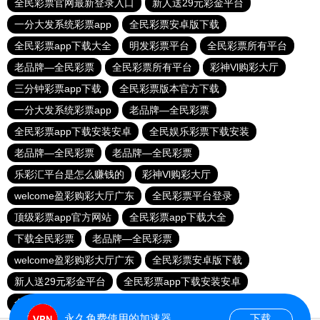
全民彩票官网最新登录入口
新人送29元彩金平台
一分大发系统彩票app
全民彩票安卓版下载
全民彩票app下载大全
明发彩票平台
全民彩票所有平台
老品牌—全民彩票
全民彩票所有平台
彩神Vl购彩大厅
三分钟彩票app下载
全民彩票版本官方下载
一分大发系统彩票app
老品牌—全民彩票
全民彩票app下载安装安卓
全民娱乐彩票下载安装
老品牌—全民彩票
老品牌—全民彩票
乐彩汇平台是怎么赚钱的
彩神Vl购彩大厅
welcome盈彩购彩大厅广东
全民彩票平台登录
顶级彩票app官方网站
全民彩票app下载大全
下载全民彩票
老品牌—全民彩票
welcome盈彩购彩大厅广东
全民彩票安卓版下载
新人送29元彩金平台
全民彩票app下载安装安卓
全民彩票app下载安装安卓
全民彩票平台登录
永久免费使用的加速器
下载