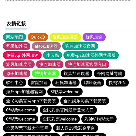
友情链接
网站地图
QuickQ
旋风加速度器
旋风加速
坚果加速器
tiktok加速器
狗急加速器官网
免费vqn外网加速
小蓝鸟
免费vps加速器外网苹果版
旋风加速度器
快连加速器
快连加速器官网入口
原子加速器
快鸭加速器
旋风加速度器
外网网址导航
软件中心
雷霆加速
狂飙加速器
哔咔漫画
快鸭VPN
海外npv加速器官网
6f彩票welcome
全民彩票官网app下载安装
全民娱乐彩票下载安装
6f彩票welcome
全民彩票官网最新登录入口
6f彩票welcome
全民彩票welcome
彩神Vl购彩大厅
全民彩票下载大全官网
新人送29元彩金平台