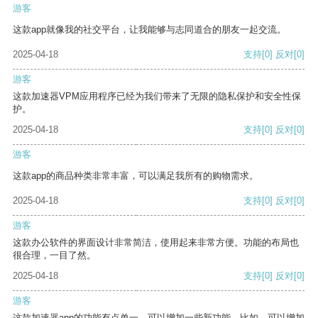
游客
这款app就像我的社交平台，让我能够与志同道合的朋友一起交流。
2025-04-18
支持
[0]
反对
[0]
游客
这款加速器VPM应用程序已经为我们带来了无限的隐私保护和安全性保
护。
2025-04-18
支持
[0]
反对
[0]
游客
这款app的商品种类非常丰富，可以满足我所有的购物需求。
2025-04-18
支持
[0]
反对
[0]
游客
这款办公软件的界面设计非常简洁，使用起来非常方便。功能的布局也
很合理，一目了然。
2025-04-18
支持
[0]
反对
[0]
游客
这款加速器app的功能有点单一，可以增加一些新功能。比如，可以增加