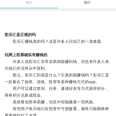
简介
排行
彩乐汇是正规的吗
彩乐汇赚钱真的吗？这是许多人问自己的一道难题。
玩网上彩票确实有赚钱的
许多人说彩乐汇非常容易就能赚到钱，但也有许多人表
示他们并没有从中获利。
那么，彩乐汇到底是什么？它真的能赚钱吗？彩乐汇是
一款集合了抽奖、游戏、投资等多种赚钱方式的app。
用户可以通过签到、任务、邀请好友等方式获得积分，
再将积分兑换成现金。
虽然看似简单易赚，但其中却隐藏着一些风险。
有些用户表示他们在投资中亏损惨重，最终只能眼睁睁
看着钱款打了水漂。