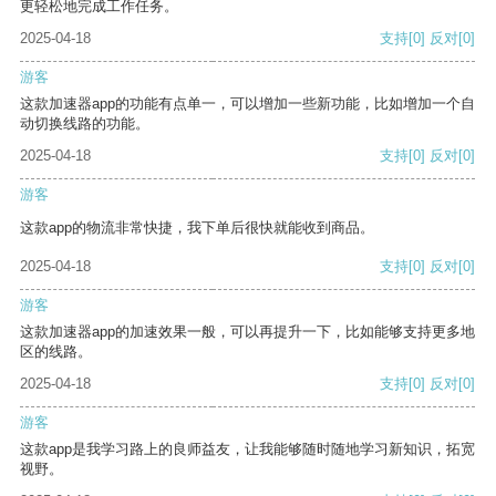
更轻松地完成工作任务。
2025-04-18
支持
[0]
反对
[0]
游客
这款加速器app的功能有点单一，可以增加一些新功能，比如增加一个自
动切换线路的功能。
2025-04-18
支持
[0]
反对
[0]
游客
这款app的物流非常快捷，我下单后很快就能收到商品。
2025-04-18
支持
[0]
反对
[0]
游客
这款加速器app的加速效果一般，可以再提升一下，比如能够支持更多地
区的线路。
2025-04-18
支持
[0]
反对
[0]
游客
这款app是我学习路上的良师益友，让我能够随时随地学习新知识，拓宽
视野。