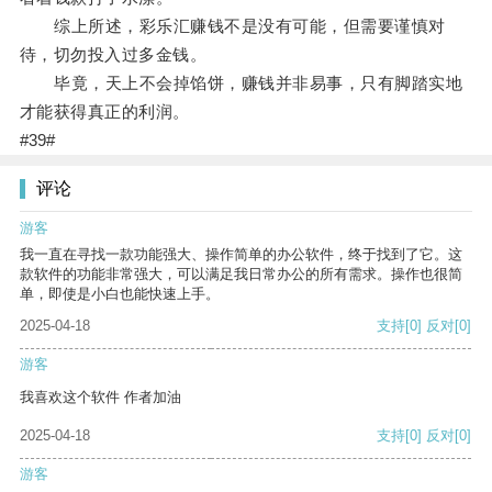
综上所述，彩乐汇赚钱不是没有可能，但需要谨慎对
待，切勿投入过多金钱。
毕竟，天上不会掉馅饼，赚钱并非易事，只有脚踏实地
才能获得真正的利润。
#39#
评论
游客
我一直在寻找一款功能强大、操作简单的办公软件，终于找到了它。这
款软件的功能非常强大，可以满足我日常办公的所有需求。操作也很简
单，即使是小白也能快速上手。
2025-04-18
支持
[0]
反对
[0]
游客
我喜欢这个软件 作者加油
2025-04-18
支持
[0]
反对
[0]
游客