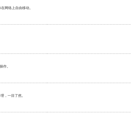
你在网络上自由移动。
悉操作。
合理，一目了然。