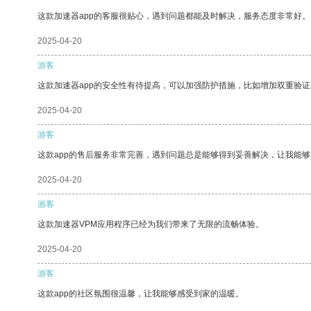
这款加速器app的客服很贴心，遇到问题都能及时解决，服务态度非常好。
2025-04-20
游客
这款加速器app的安全性有待提高，可以加强防护措施，比如增加双重验证
2025-04-20
游客
这款app的售后服务非常完善，遇到问题总是能够得到妥善解决，让我能
2025-04-20
游客
这款加速器VPM应用程序已经为我们带来了无限的流畅体验。
2025-04-20
游客
这款app的社区氛围很温馨，让我能够感受到家的温暖。