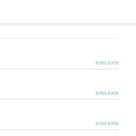
支持
[0]
反对
[0]
支持
[0]
反对
[0]
支持
[0]
反对
[0]