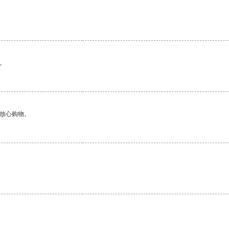
。
够放心购物。