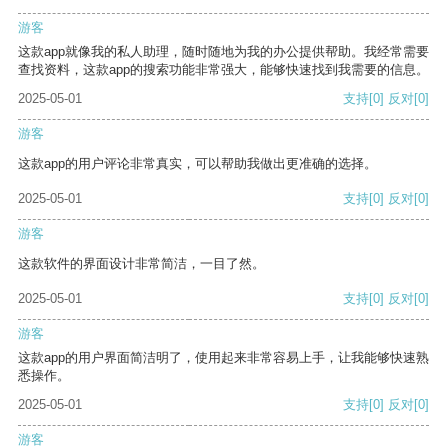
游客
这款app就像我的私人助理，随时随地为我的办公提供帮助。我经常需要
查找资料，这款app的搜索功能非常强大，能够快速找到我需要的信息。
2025-05-01
支持
[0]
反对
[0]
游客
这款app的用户评论非常真实，可以帮助我做出更准确的选择。
2025-05-01
支持
[0]
反对
[0]
游客
这款软件的界面设计非常简洁，一目了然。
2025-05-01
支持
[0]
反对
[0]
游客
这款app的用户界面简洁明了，使用起来非常容易上手，让我能够快速熟
悉操作。
2025-05-01
支持
[0]
反对
[0]
游客