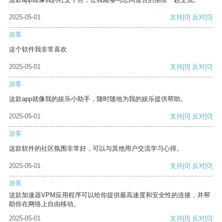
2025-05-01
支持
[0]
反对
[0]
游客
这个软件我非常喜欢
2025-05-01
支持
[0]
反对
[0]
游客
这款app就像我的娱乐小助手，随时随地为我的娱乐提供帮助。
2025-05-01
支持
[0]
反对
[0]
游客
这款软件的社区氛围非常好，可以与其他用户交流学习心得。
2025-05-01
支持
[0]
反对
[0]
游客
这款加速器VPM应用程序可以给你提供最高速度和安全性的连接，并帮
助你在网络上自由移动。
2025-05-01
支持
[0]
反对
[0]