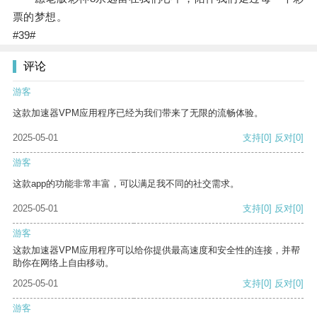
票的梦想。
#39#
评论
游客
这款加速器VPM应用程序已经为我们带来了无限的流畅体验。
2025-05-01
支持
[0]
反对
[0]
游客
这款app的功能非常丰富，可以满足我不同的社交需求。
2025-05-01
支持
[0]
反对
[0]
游客
这款加速器VPM应用程序可以给你提供最高速度和安全性的连接，并帮
助你在网络上自由移动。
2025-05-01
支持
[0]
反对
[0]
游客