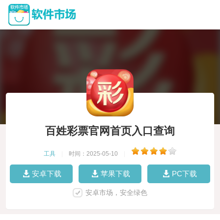
百姓彩票官网首页入口查询
工具
|
时间：2025-05-10
|
安卓下载
苹果下载
PC下载
安卓市场，安全绿色