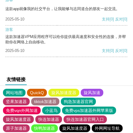
这款app就像我的社交平台，让我能够与志同道合的朋友一起交流。
2025-05-10
支持
[0]
反对
[0]
游客
这款加速器VPM应用程序可以给你提供最高速度和安全性的连接，并帮
助你在网络上自由移动。
2025-05-10
支持
[0]
反对
[0]
友情链接
网站地图
QuickQ
旋风加速度器
旋风加速
坚果加速器
tiktok加速器
狗急加速器官网
免费vqn外网加速
小蓝鸟
免费vps加速器外网苹果版
旋风加速度器
快连加速器
快连加速器官网入口
原子加速器
快鸭加速器
旋风加速度器
外网网址导航