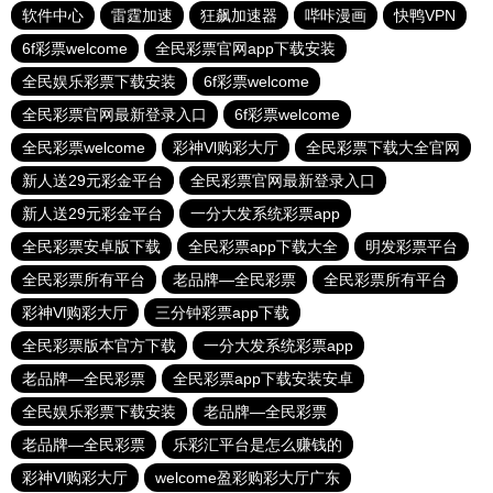
软件中心
雷霆加速
狂飙加速器
哔咔漫画
快鸭VPN
6f彩票welcome
全民彩票官网app下载安装
全民娱乐彩票下载安装
6f彩票welcome
全民彩票官网最新登录入口
6f彩票welcome
全民彩票welcome
彩神Vl购彩大厅
全民彩票下载大全官网
新人送29元彩金平台
全民彩票官网最新登录入口
新人送29元彩金平台
一分大发系统彩票app
全民彩票安卓版下载
全民彩票app下载大全
明发彩票平台
全民彩票所有平台
老品牌—全民彩票
全民彩票所有平台
彩神Vl购彩大厅
三分钟彩票app下载
全民彩票版本官方下载
一分大发系统彩票app
老品牌—全民彩票
全民彩票app下载安装安卓
全民娱乐彩票下载安装
老品牌—全民彩票
老品牌—全民彩票
乐彩汇平台是怎么赚钱的
彩神Vl购彩大厅
welcome盈彩购彩大厅广东