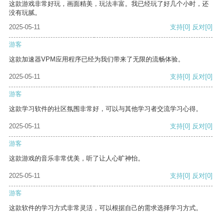
这款游戏非常好玩，画面精美，玩法丰富。我已经玩了好几个小时，还
没有玩腻。
2025-05-11
支持
[0]
反对
[0]
游客
这款加速器VPM应用程序已经为我们带来了无限的流畅体验。
2025-05-11
支持
[0]
反对
[0]
游客
这款学习软件的社区氛围非常好，可以与其他学习者交流学习心得。
2025-05-11
支持
[0]
反对
[0]
游客
这款游戏的音乐非常优美，听了让人心旷神怡。
2025-05-11
支持
[0]
反对
[0]
游客
这款软件的学习方式非常灵活，可以根据自己的需求选择学习方式。