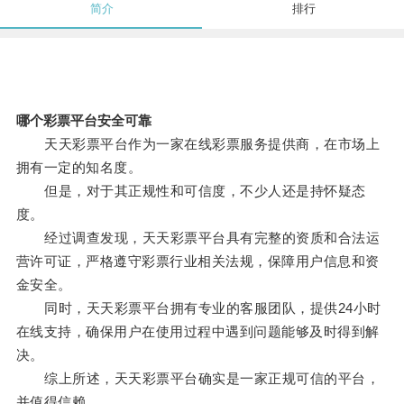
简介
排行
哪个彩票平台安全可靠
天天彩票平台作为一家在线彩票服务提供商，在市场上
拥有一定的知名度。
但是，对于其正规性和可信度，不少人还是持怀疑态
度。
经过调查发现，天天彩票平台具有完整的资质和合法运
营许可证，严格遵守彩票行业相关法规，保障用户信息和资
金安全。
同时，天天彩票平台拥有专业的客服团队，提供24小时
在线支持，确保用户在使用过程中遇到问题能够及时得到解
决。
综上所述，天天彩票平台确实是一家正规可信的平台，
并值得信赖。