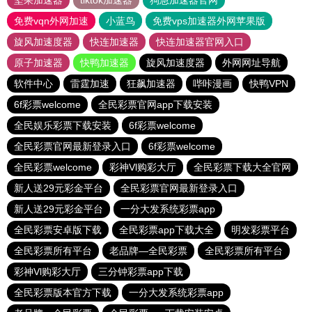
坚果加速器
tiktok加速器
狗急加速器官网
免费vqn外网加速
小蓝鸟
免费vps加速器外网苹果版
旋风加速度器
快连加速器
快连加速器官网入口
原子加速器
快鸭加速器
旋风加速度器
外网网址导航
软件中心
雷霆加速
狂飙加速器
哔咔漫画
快鸭VPN
6f彩票welcome
全民彩票官网app下载安装
全民娱乐彩票下载安装
6f彩票welcome
全民彩票官网最新登录入口
6f彩票welcome
全民彩票welcome
彩神Vl购彩大厅
全民彩票下载大全官网
新人送29元彩金平台
全民彩票官网最新登录入口
新人送29元彩金平台
一分大发系统彩票app
全民彩票安卓版下载
全民彩票app下载大全
明发彩票平台
全民彩票所有平台
老品牌—全民彩票
全民彩票所有平台
彩神Vl购彩大厅
三分钟彩票app下载
全民彩票版本官方下载
一分大发系统彩票app