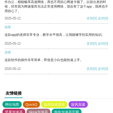
作办公，都能畅享高速网络，再也不用担心网速卡顿了。以前出差的时
候，经常因为网速慢而无法正常使用网络，现在有了这个app，我再也不
用担心了。
2025-05-12
支持
[0]
反对
[0]
游客
这款app的老师非常专业，教学水平很高，让我能够学到实用的知识。
2025-05-12
支持
[0]
反对
[0]
游客
这款软件的操作非常简单，即使是小白也能快速上手。
2025-05-12
支持
[0]
反对
[0]
友情链接
网站地图
QuickQ
旋风加速度器
旋风加速
坚果加速器
tiktok加速器
狗急加速器官网