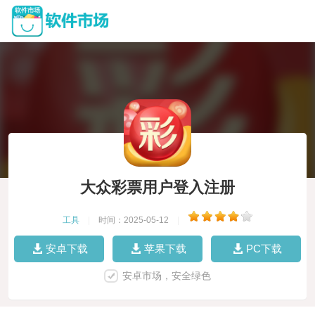
大众彩票用户登入注册
工具
|
时间：2025-05-12
|
安卓下载
苹果下载
PC下载
安卓市场，安全绿色