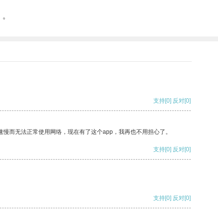
！。
支持
[0]
反对
[0]
速慢而无法正常使用网络，现在有了这个app，我再也不用担心了。
支持
[0]
反对
[0]
支持
[0]
反对
[0]