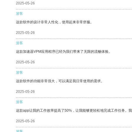
2025-05-26
游客
这款软件的设计非常人性化，使用起来非常舒服。
2025-05-26
游客
这款加速器VPM应用程序已经为我们带来了无限的流畅体验。
2025-05-26
游客
这款软件的功能非常强大，可以满足我日常使用的需求。
2025-05-26
游客
这款app让我的工作效率提高了50%，让我能够更轻松地完成工作任务。
2025-05-26
游客