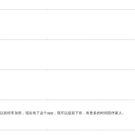
我以前经常加班，现在有了这个app，我可以提前下班，有更多的时间陪伴家人。