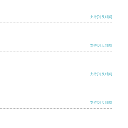
支持
[0]
反对
[0]
支持
[0]
反对
[0]
支持
[0]
反对
[0]
支持
[0]
反对
[0]