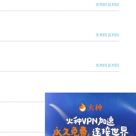
支持
[0]
反对
[0]
支持
[0]
反对
[0]
支持
[0]
反对
[0]
支持
[0]
反对
[0]
支持
[0]
反对
[0]