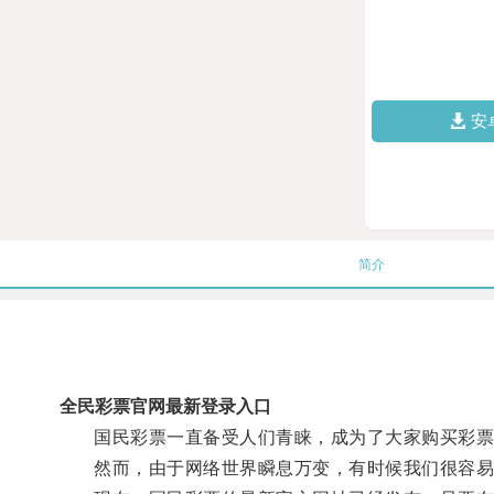
安
简介
全民彩票官网最新登录入口
国民彩票一直备受人们青睐，成为了大家购买彩票
然而，由于网络世界瞬息万变，有时候我们很容易