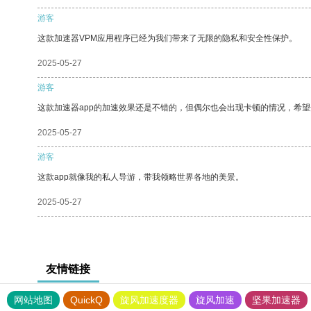
游客
这款加速器VPM应用程序已经为我们带来了无限的隐私和安全性保护。
2025-05-27
游客
这款加速器app的加速效果还是不错的，但偶尔也会出现卡顿的情况，希
2025-05-27
游客
这款app就像我的私人导游，带我领略世界各地的美景。
2025-05-27
友情链接
网站地图
QuickQ
旋风加速度器
旋风加速
坚果加速器