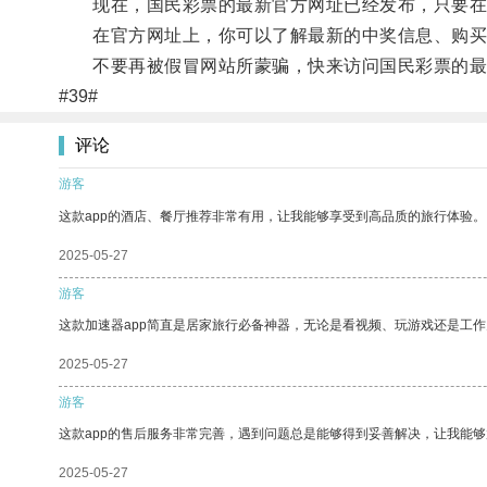
现在，国民彩票的最新官方网址已经发布，只要在
在官方网址上，你可以了解最新的中奖信息、购买
不要再被假冒网站所蒙骗，快来访问国民彩票的最
#39#
评论
游客
这款app的酒店、餐厅推荐非常有用，让我能够享受到高品质的旅行体验。
2025-05-27
游客
这款加速器app简直是居家旅行必备神器，无论是看视频、玩游戏还是工
2025-05-27
游客
这款app的售后服务非常完善，遇到问题总是能够得到妥善解决，让我能
2025-05-27