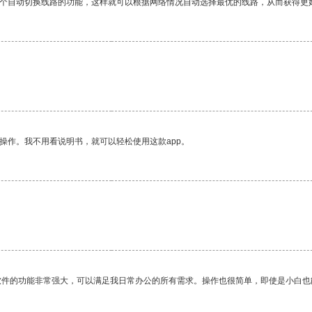
一个自动切换线路的功能，这样就可以根据网络情况自动选择最优的线路，从而获得更
操作。我不用看说明书，就可以轻松使用这款app。
软件的功能非常强大，可以满足我日常办公的所有需求。操作也很简单，即使是小白也