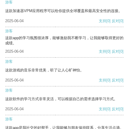
游客
这款加速器VPM应用程序可以给你提供全球覆盖和最高安全性的连接。
2025-06-04
支持
[0]
反对
[0]
游客
这款app的学习氛围很浓厚，能够激励我不断学习，让我能够取得更好的
成绩。
2025-06-04
支持
[0]
反对
[0]
游客
这款游戏的音乐非常优美，听了让人心旷神怡。
2025-06-04
支持
[0]
反对
[0]
游客
这款软件的学习方式非常灵活，可以根据自己的需求选择学习方式。
2025-06-04
支持
[0]
反对
[0]
游客
这款app是我社交的好帮手，让我能够与朋友保持联系，分享生活点滴。