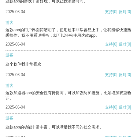
这款app的游戏非常好玩，可以让我消磨时间。
2025-06-04
支持
[0]
反对
[0]
游客
这款app的用户界面简洁明了，使用起来非常容易上手，让我能够快速熟
悉操作。我不用看说明书，就可以轻松使用这款app。
2025-06-04
支持
[0]
反对
[0]
游客
这个软件我非常喜欢
2025-06-04
支持
[0]
反对
[0]
游客
这款加速器app的安全性有待提高，可以加强防护措施，比如增加双重验
证。
2025-06-04
支持
[0]
反对
[0]
游客
这款app的功能非常丰富，可以满足我不同的社交需求。