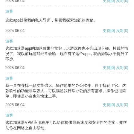
2025-06-04
支持
[0]
反对
[0]
游客
这款app就像我的私人导师，带领我探索知识的奥秘。
2025-06-04
支持
[0]
反对
[0]
游客
这款加速器app的加速效果非常好，玩游戏再也不会出现卡顿、掉线的情
况了。我以前玩游戏经常会输，现在有了这个app，我的游戏水平提升了
不少。
2025-06-04
支持
[0]
反对
[0]
游客
我一直在寻找一款功能强大、操作简单的办公软件，终于找到了它。这
款软件的功能非常强大，可以满足我日常办公的所有需求。操作也很简
单，即使是小白也能快速上手。
2025-06-04
支持
[0]
反对
[0]
游客
这款加速器VPM应用程序可以给你提供最高速度和安全性的连接，并帮
助你在网络上自由移动。