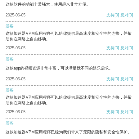
这款软件的功能非常强大，使用起来非常方便。
2025-06-05
支持
[0]
反对
[0]
游客
这款加速器VPM应用程序可以给你提供最高速度和安全性的连接，并帮
助你在网络上自由移动。
2025-06-05
支持
[0]
反对
[0]
游客
这款app的视频资源非常丰富，可以满足我不同的娱乐需求。
2025-06-05
支持
[0]
反对
[0]
游客
这款加速器VPM应用程序可以给你提供最高速度和安全性的连接，并帮
助你在网络上自由移动。
2025-06-05
支持
[0]
反对
[0]
游客
这款加速器VPM应用程序已经为我们带来了无限的隐私和安全性保护。