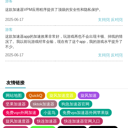
游客
这款加速器VPM应用程序提供了顶级的安全性和隐私保护。
2025-06-17
支持
[0]
反对
[0]
游客
这款加速器app的加速效果非常好，玩游戏再也不会出现卡顿、掉线的情
况了。我以前玩游戏经常会输，现在有了这个app，我的游戏水平提升了
不少。
2025-06-17
支持
[0]
反对
[0]
友情链接
网站地图
QuickQ
旋风加速度器
旋风加速
坚果加速器
tiktok加速器
狗急加速器官网
免费vqn外网加速
小蓝鸟
免费vps加速器外网苹果版
旋风加速度器
快连加速器
快连加速器官网入口