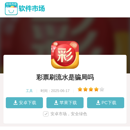
彩票刷流水是骗局吗
工具
|
时间：2025-06-17
|
安卓下载
苹果下载
PC下载
安卓市场，安全绿色