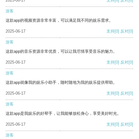
2025-06-17
支持
[0]
反对
[0]
游客
这款app的视频资源非常丰富，可以满足我不同的娱乐需求。
2025-06-17
支持
[0]
反对
[0]
游客
这款app的音乐资源非常优质，可以让我尽情享受音乐的魅力。
2025-06-17
支持
[0]
反对
[0]
游客
这款app就像我的娱乐小助手，随时随地为我的娱乐提供帮助。
2025-06-17
支持
[0]
反对
[0]
游客
这款app是我娱乐的好帮手，让我能够放松身心，享受美好时光。
2025-06-17
支持
[0]
反对
[0]
游客