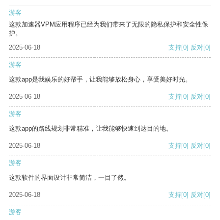
游客
这款加速器VPM应用程序已经为我们带来了无限的隐私保护和安全性保
护。
2025-06-18
支持
[0]
反对
[0]
游客
这款app是我娱乐的好帮手，让我能够放松身心，享受美好时光。
2025-06-18
支持
[0]
反对
[0]
游客
这款app的路线规划非常精准，让我能够快速到达目的地。
2025-06-18
支持
[0]
反对
[0]
游客
这款软件的界面设计非常简洁，一目了然。
2025-06-18
支持
[0]
反对
[0]
游客