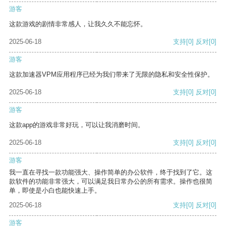
游客
这款游戏的剧情非常感人，让我久久不能忘怀。
2025-06-18
支持
[0]
反对
[0]
游客
这款加速器VPM应用程序已经为我们带来了无限的隐私和安全性保护。
2025-06-18
支持
[0]
反对
[0]
游客
这款app的游戏非常好玩，可以让我消磨时间。
2025-06-18
支持
[0]
反对
[0]
游客
我一直在寻找一款功能强大、操作简单的办公软件，终于找到了它。这
款软件的功能非常强大，可以满足我日常办公的所有需求。操作也很简
单，即使是小白也能快速上手。
2025-06-18
支持
[0]
反对
[0]
游客