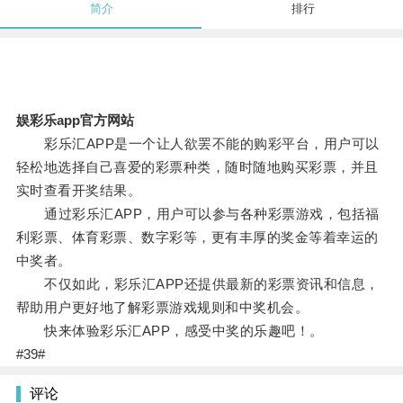
简介
排行
娱彩乐app官方网站
彩乐汇APP是一个让人欲罢不能的购彩平台，用户可以
轻松地选择自己喜爱的彩票种类，随时随地购买彩票，并且
实时查看开奖结果。
通过彩乐汇APP，用户可以参与各种彩票游戏，包括福
利彩票、体育彩票、数字彩等，更有丰厚的奖金等着幸运的
中奖者。
不仅如此，彩乐汇APP还提供最新的彩票资讯和信息，
帮助用户更好地了解彩票游戏规则和中奖机会。
快来体验彩乐汇APP，感受中奖的乐趣吧！。
#39#
评论