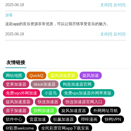
2025-06-18
支持
[0]
反对
[0]
游客
这款app的音乐资源非常优质，可以让我尽情享受音乐的魅力。
2025-06-18
支持
[0]
反对
[0]
友情链接
网站地图
QuickQ
旋风加速度器
旋风加速
坚果加速器
tiktok加速器
狗急加速器官网
免费vqn外网加速
小蓝鸟
免费vps加速器外网苹果版
旋风加速度器
快连加速器
快连加速器官网入口
原子加速器
快鸭加速器
旋风加速度器
外网网址导航
软件中心
雷霆加速
狂飙加速器
哔咔漫画
快鸭VPN
6f彩票welcome
全民彩票官网app下载安装