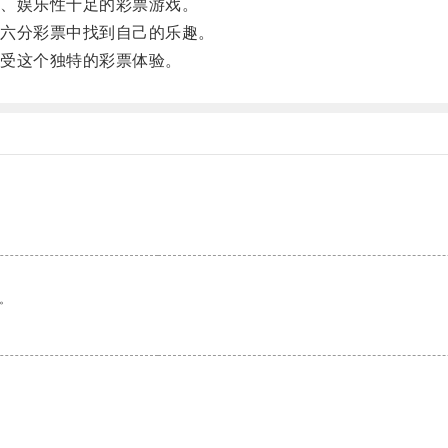
、娱乐性十足的彩票游戏。
六分彩票中找到自己的乐趣。
受这个独特的彩票体验。
。