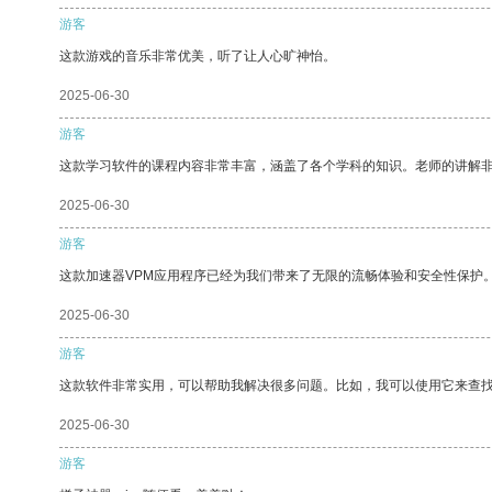
游客
这款游戏的音乐非常优美，听了让人心旷神怡。
2025-06-30
游客
这款学习软件的课程内容非常丰富，涵盖了各个学科的知识。老师的讲解
2025-06-30
游客
这款加速器VPM应用程序已经为我们带来了无限的流畅体验和安全性保护
2025-06-30
游客
这款软件非常实用，可以帮助我解决很多问题。比如，我可以使用它来查
2025-06-30
游客