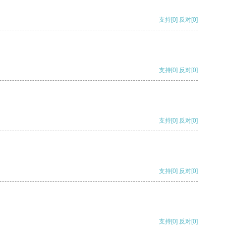
支持
[0]
反对
[0]
支持
[0]
反对
[0]
支持
[0]
反对
[0]
支持
[0]
反对
[0]
支持
[0]
反对
[0]