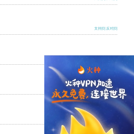
支持
[0]
反对
[0]
支持
[0]
反对
[0]
支持
[0]
反对
[0]
支持
[0]
反对
[0]