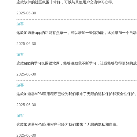
这款软件的社区氛围非常好，可以与其他用户交流学习心得。
2025-06-30
游客
这款加速器app的功能有点单一，可以增加一些新功能，比如增加一个自
2025-06-30
游客
这款app的学习氛围很浓厚，能够激励我不断学习，让我能够取得更好的成
2025-06-30
游客
这款加速器VPM应用程序已经为我们带来了无限的隐私保护和安全性保护
2025-06-30
游客
这款加速器VPM应用程序已经为我们带来了无限的隐私和自由。
2025-06-30