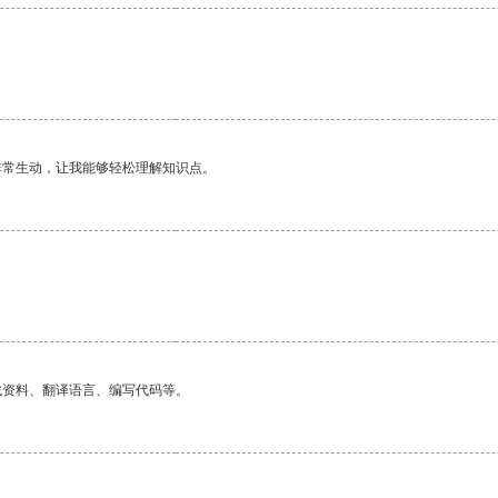
非常生动，让我能够轻松理解知识点。
。
找资料、翻译语言、编写代码等。