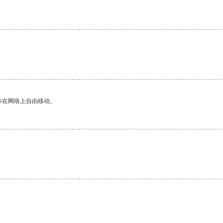
你在网络上自由移动。