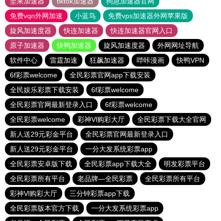
坚果加速器
tiktok加速器
狗急加速器官网
免费vqn外网加速
小蓝鸟
免费vps加速器外网苹果版
旋风加速度器
快连加速器
快连加速器官网入口
原子加速器
快鸭加速器
旋风加速度器
外网网址导航
软件中心
雷霆加速
狂飙加速器
哔咔漫画
快鸭VPN
6f彩票welcome
全民彩票官网app下载安装
全民娱乐彩票下载安装
6f彩票welcome
全民彩票官网最新登录入口
6f彩票welcome
全民彩票welcome
彩神Vl购彩大厅
全民彩票下载大全官网
新人送29元彩金平台
全民彩票官网最新登录入口
新人送29元彩金平台
一分大发系统彩票app
全民彩票安卓版下载
全民彩票app下载大全
明发彩票平台
全民彩票所有平台
老品牌—全民彩票
全民彩票所有平台
彩神Vl购彩大厅
三分钟彩票app下载
全民彩票版本官方下载
一分大发系统彩票app