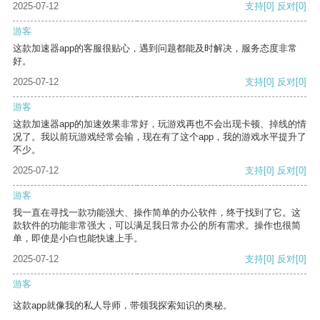
2025-07-12
支持
[0]
反对
[0]
游客
这款加速器app的客服很贴心，遇到问题都能及时解决，服务态度非常
好。
2025-07-12
支持
[0]
反对
[0]
游客
这款加速器app的加速效果非常好，玩游戏再也不会出现卡顿、掉线的情
况了。我以前玩游戏经常会输，现在有了这个app，我的游戏水平提升了
不少。
2025-07-12
支持
[0]
反对
[0]
游客
我一直在寻找一款功能强大、操作简单的办公软件，终于找到了它。这
款软件的功能非常强大，可以满足我日常办公的所有需求。操作也很简
单，即使是小白也能快速上手。
2025-07-12
支持
[0]
反对
[0]
游客
这款app就像我的私人导师，带领我探索知识的奥秘。