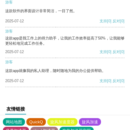
游客
这款软件的界面设计非常简洁，一目了然。
2025-07-12
支持
[0]
反对
[0]
游客
这款app是我工作上的得力助手，让我的工作效率提高了50%，让我能够
更轻松地完成工作任务。
2025-07-12
支持
[0]
反对
[0]
游客
这款app就像我的私人助理，随时随地为我的办公提供帮助。
2025-07-12
支持
[0]
反对
[0]
友情链接
网站地图
QuickQ
旋风加速度器
旋风加速