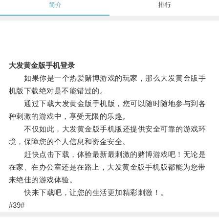
简介
排行
大发黄金版手机登录
如果你是一个热爱赌博游戏的玩家，那么大发黄金版手
机版下载绝对是不能错过的。
通过下载大发黄金版手机版，您可以随时随地参与到各
种刺激的游戏中，享受无限的乐趣。
不仅如此，大发黄金版手机版还提供安全可靠的游戏环
境，保障您的个人信息和资金安全。
赶快点击下载，体验最新最刺激的赌博游戏吧！无论是
在家、在办公室还是在路上，大发黄金版手机版都能为您带
来绝佳的游戏体验。
快来下载吧，让您的生活更加精彩刺激！。
#39#