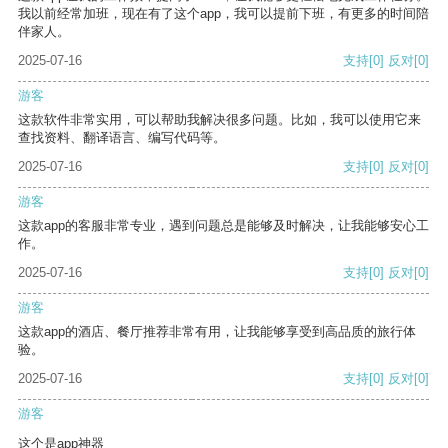
我以前经常加班，现在有了这个app，我可以提前下班，有更多的时间陪
伴家人。
2025-07-16
支持
[0]
反对
[0]
游客
这款软件非常实用，可以帮助我解决很多问题。比如，我可以使用它来
查找资料、翻译语言、编写代码等。
2025-07-16
支持
[0]
反对
[0]
游客
这款app的客服非常专业，遇到问题总是能够及时解决，让我能够安心工
作。
2025-07-16
支持
[0]
反对
[0]
游客
这款app的酒店、餐厅推荐非常有用，让我能够享受到高品质的旅行体
验。
2025-07-16
支持
[0]
反对
[0]
游客
这个是app神器