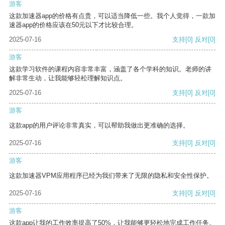
游客
这款加速器app的价格有点贵，可以适当降低一些。我个人觉得，一款加
速器app的价格应该在50元以下才比较合理。
2025-07-16
支持
[0]
反对
[0]
游客
这款学习软件的课程内容非常丰富，涵盖了各个学科的知识。老师的讲
解非常生动，让我能够轻松理解知识点。
2025-07-16
支持
[0]
反对
[0]
游客
这款app的用户评论非常真实，可以帮助我做出更准确的选择。
2025-07-16
支持
[0]
反对
[0]
游客
这款加速器VPM应用程序已经为我们带来了无限的隐私和安全性保护。
2025-07-16
支持
[0]
反对
[0]
游客
这款app让我的工作效率提高了50%，让我能够更轻松地完成工作任务。