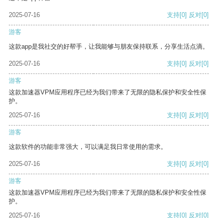
2025-07-16
支持
[0]
反对
[0]
游客
这款app是我社交的好帮手，让我能够与朋友保持联系，分享生活点滴。
2025-07-16
支持
[0]
反对
[0]
游客
这款加速器VPM应用程序已经为我们带来了无限的隐私保护和安全性保
护。
2025-07-16
支持
[0]
反对
[0]
游客
这款软件的功能非常强大，可以满足我日常使用的需求。
2025-07-16
支持
[0]
反对
[0]
游客
这款加速器VPM应用程序已经为我们带来了无限的隐私保护和安全性保
护。
2025-07-16
支持
[0]
反对
[0]