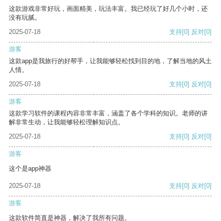
这款游戏非常好玩，画面精美，玩法丰富。我已经玩了好几个小时，还
没有玩腻。
2025-07-18
支持
[0]
反对
[0]
游客
这款app是我旅行的好帮手，让我能够轻松找到目的地，了解当地的风土
人情。
2025-07-18
支持
[0]
反对
[0]
游客
这款学习软件的课程内容非常丰富，涵盖了各个学科的知识。老师的讲
解非常生动，让我能够轻松理解知识点。
2025-07-18
支持
[0]
反对
[0]
游客
这个是app神器
2025-07-18
支持
[0]
反对
[0]
游客
这款软件简直是神器，解决了我所有问题。