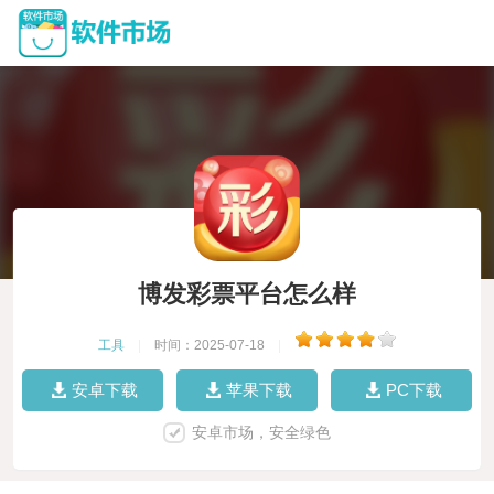
博发彩票平台怎么样
工具
|
时间：2025-07-18
|
安卓下载
苹果下载
PC下载
安卓市场，安全绿色