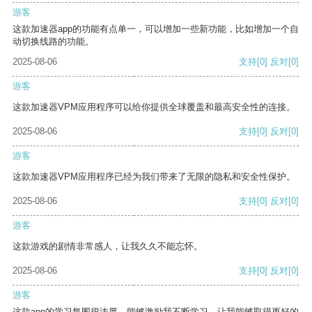
游客
这款加速器app的功能有点单一，可以增加一些新功能，比如增加一个自
动切换线路的功能。
2025-08-06
支持
[0]
反对
[0]
游客
这款加速器VPM应用程序可以给你提供全球覆盖和最高安全性的连接。
2025-08-06
支持
[0]
反对
[0]
游客
这款加速器VPM应用程序已经为我们带来了无限的隐私和安全性保护。
2025-08-06
支持
[0]
反对
[0]
游客
这款游戏的剧情非常感人，让我久久不能忘怀。
2025-08-06
支持
[0]
反对
[0]
游客
这款app的学习氛围很浓厚，能够激励我不断学习，让我能够取得更好的