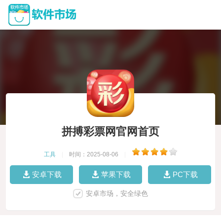
拼搏彩票网官网首页
工具
|
时间：2025-08-06
|
安卓下载
苹果下载
PC下载
安卓市场，安全绿色