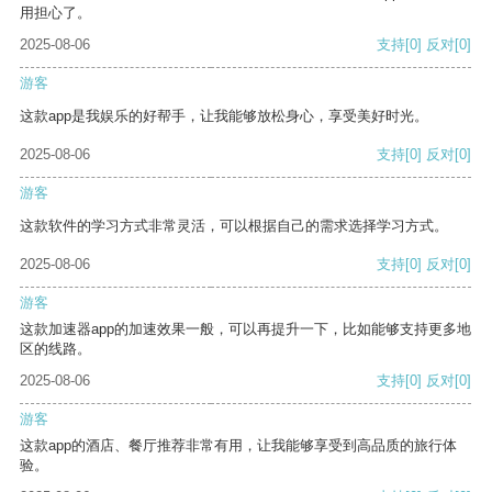
用担心了。
2025-08-06
支持
[0]
反对
[0]
游客
这款app是我娱乐的好帮手，让我能够放松身心，享受美好时光。
2025-08-06
支持
[0]
反对
[0]
游客
这款软件的学习方式非常灵活，可以根据自己的需求选择学习方式。
2025-08-06
支持
[0]
反对
[0]
游客
这款加速器app的加速效果一般，可以再提升一下，比如能够支持更多地
区的线路。
2025-08-06
支持
[0]
反对
[0]
游客
这款app的酒店、餐厅推荐非常有用，让我能够享受到高品质的旅行体
验。