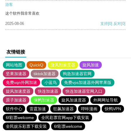
游客
这个软件我非常喜欢
2025-08-06
支持
[0]
反对
[0]
友情链接
网站地图
QuickQ
旋风加速度器
旋风加速
坚果加速器
tiktok加速器
狗急加速器官网
免费vqn外网加速
小蓝鸟
免费vps加速器外网苹果版
旋风加速度器
快连加速器
快连加速器官网入口
原子加速器
快鸭加速器
旋风加速度器
外网网址导航
软件中心
雷霆加速
狂飙加速器
哔咔漫画
快鸭VPN
6f彩票welcome
全民彩票官网app下载安装
全民娱乐彩票下载安装
6f彩票welcome