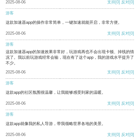
2025-08-06
支持
[0]
反对
[0]
游客
这款加速器app的操作非常简单，一键加速就能开启，非常方便。
2025-08-06
支持
[0]
反对
[0]
游客
这款加速器app的加速效果非常好，玩游戏再也不会出现卡顿、掉线的情
况了。我以前玩游戏经常会输，现在有了这个app，我的游戏水平提升了
不少。
2025-08-06
支持
[0]
反对
[0]
游客
这款app的社区氛围很温馨，让我能够感受到家的温暖。
2025-08-06
支持
[0]
反对
[0]
游客
这款app就像我的私人导游，带我领略世界各地的美景。
2025-08-06
支持
[0]
反对
[0]