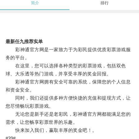
简介
排行
最新任九推荐实单
彩神通官方网是一家致力于为彩民提供优质彩票游戏服
务的平台。
在这里，您可以选择各种类型的彩票游戏，包括双色
球、大乐透等热门游戏，并享受丰厚的奖金回报。
彩神通官方网拥有安全可靠的系统，保障您的个人信息
和资金安全。
同时，我们还提供多种方便快捷的充值和提现方式，让
您尽情畅玩彩票游戏。
无论您是新手还是老彩民，彩神通官方网都能满足您的
需求，让您畅享彩票世界的乐趣。
快来加入我们，赢取丰厚的奖金吧！。
#39#