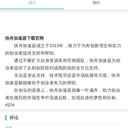
简介
排行
快舟加速器下载官网
快舟加速器成立于2015年，致力于为有创新理念和实力
的创业者提供支持和帮助。
通过不断扩大自身资源库和导师团队，快舟加速器为创
业者提供了从初创阶段到成熟阶段的全方位支持。
无论是资金支持、技术指导还是市场拓展等方面，快舟
加速器都能够给予创业者有力的帮助。
在创业的道路上，快舟加速器就像一叶扁舟，助力创业
者在激烈的市场竞争中迅速起航，实现自身的梦想和目标。
#37#
评论
游客