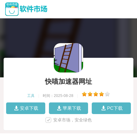
快喵加速器网址
工具
|
时间：2025-08-28
|
安卓下载
苹果下载
PC下载
安卓市场，安全绿色