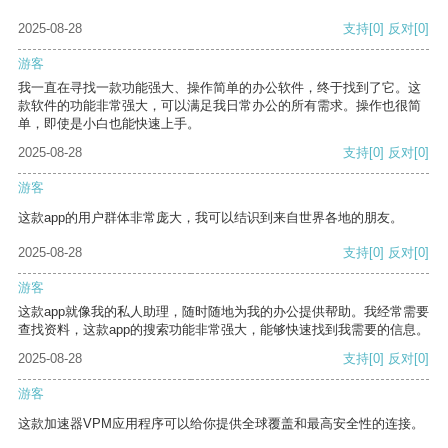
2025-08-28
支持
[0]
反对
[0]
游客
我一直在寻找一款功能强大、操作简单的办公软件，终于找到了它。这
款软件的功能非常强大，可以满足我日常办公的所有需求。操作也很简
单，即使是小白也能快速上手。
2025-08-28
支持
[0]
反对
[0]
游客
这款app的用户群体非常庞大，我可以结识到来自世界各地的朋友。
2025-08-28
支持
[0]
反对
[0]
游客
这款app就像我的私人助理，随时随地为我的办公提供帮助。我经常需要
查找资料，这款app的搜索功能非常强大，能够快速找到我需要的信息。
2025-08-28
支持
[0]
反对
[0]
游客
这款加速器VPM应用程序可以给你提供全球覆盖和最高安全性的连接。