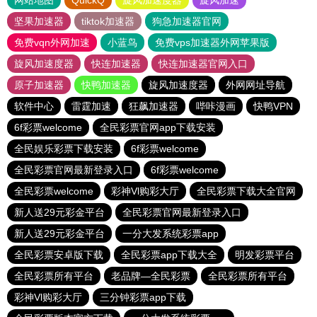
网站地图
QuickQ
旋风加速度器
旋风加速
坚果加速器
tiktok加速器
狗急加速器官网
免费vqn外网加速
小蓝鸟
免费vps加速器外网苹果版
旋风加速度器
快连加速器
快连加速器官网入口
原子加速器
快鸭加速器
旋风加速度器
外网网址导航
软件中心
雷霆加速
狂飙加速器
哔咔漫画
快鸭VPN
6f彩票welcome
全民彩票官网app下载安装
全民娱乐彩票下载安装
6f彩票welcome
全民彩票官网最新登录入口
6f彩票welcome
全民彩票welcome
彩神Vl购彩大厅
全民彩票下载大全官网
新人送29元彩金平台
全民彩票官网最新登录入口
新人送29元彩金平台
一分大发系统彩票app
全民彩票安卓版下载
全民彩票app下载大全
明发彩票平台
全民彩票所有平台
老品牌—全民彩票
全民彩票所有平台
彩神Vl购彩大厅
三分钟彩票app下载