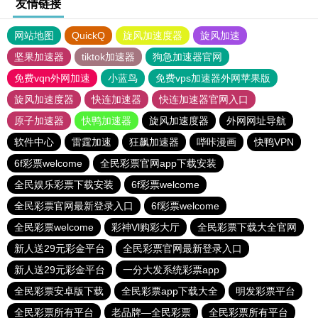
友情链接
网站地图
QuickQ
旋风加速度器
旋风加速
坚果加速器
tiktok加速器
狗急加速器官网
免费vqn外网加速
小蓝鸟
免费vps加速器外网苹果版
旋风加速度器
快连加速器
快连加速器官网入口
原子加速器
快鸭加速器
旋风加速度器
外网网址导航
软件中心
雷霆加速
狂飙加速器
哔咔漫画
快鸭VPN
6f彩票welcome
全民彩票官网app下载安装
全民娱乐彩票下载安装
6f彩票welcome
全民彩票官网最新登录入口
6f彩票welcome
全民彩票welcome
彩神Vl购彩大厅
全民彩票下载大全官网
新人送29元彩金平台
全民彩票官网最新登录入口
新人送29元彩金平台
一分大发系统彩票app
全民彩票安卓版下载
全民彩票app下载大全
明发彩票平台
全民彩票所有平台
老品牌—全民彩票
全民彩票所有平台