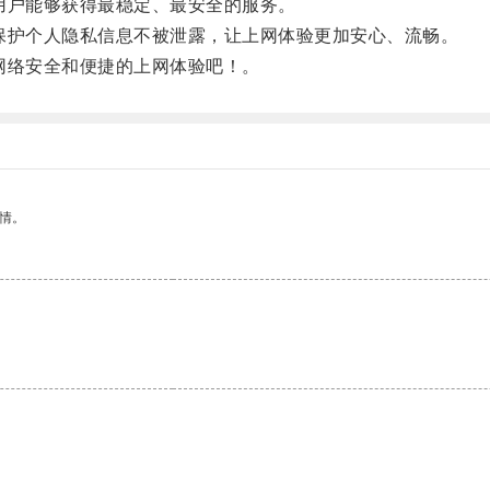
户能够获得最稳定、最安全的服务。
护个人隐私信息不被泄露，让上网体验更加安心、流畅。
络安全和便捷的上网体验吧！。
情。