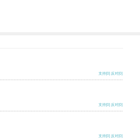
支持
[0]
反对
[0]
支持
[0]
反对
[0]
支持
[0]
反对
[0]