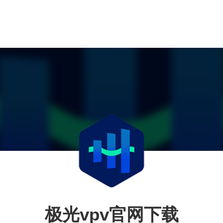
极光vpv官网下载