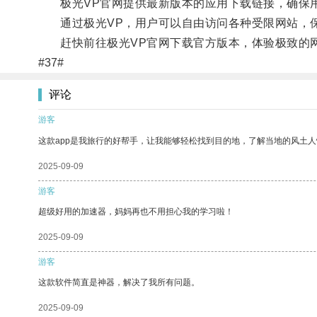
极光VP官网提供最新版本的应用下载链接，确保用
通过极光VP，用户可以自由访问各种受限网站，保
赶快前往极光VP官网下载官方版本，体验极致的网
#37#
评论
游客
这款app是我旅行的好帮手，让我能够轻松找到目的地，了解当地的风土人
2025-09-09
游客
超级好用的加速器，妈妈再也不用担心我的学习啦！
2025-09-09
游客
这款软件简直是神器，解决了我所有问题。
2025-09-09