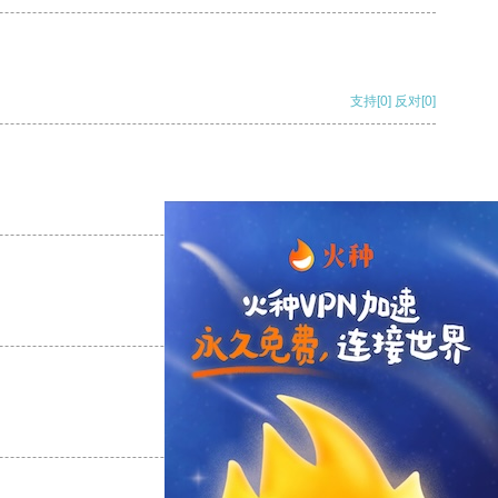
支持
[0]
反对
[0]
支持
[0]
反对
[0]
支持
[0]
反对
[0]
支持
[0]
反对
[0]