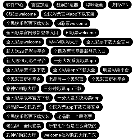
软件中心
雷霆加速
狂飙加速器
哔咔漫画
快鸭VPN
6f彩票welcome
全民彩票官网app下载安装
全民娱乐彩票下载安装
6f彩票welcome
全民彩票官网最新登录入口
6f彩票welcome
全民彩票welcome
彩神Vl购彩大厅
全民彩票下载大全官网
新人送29元彩金平台
全民彩票官网最新登录入口
新人送29元彩金平台
一分大发系统彩票app
全民彩票安卓版下载
全民彩票app下载大全
明发彩票平台
全民彩票所有平台
老品牌—全民彩票
全民彩票所有平台
彩神Vl购彩大厅
三分钟彩票app下载
全民彩票版本官方下载
一分大发系统彩票app
老品牌—全民彩票
全民彩票app下载安装安卓
全民娱乐彩票下载安装
老品牌—全民彩票
老品牌—全民彩票
乐彩汇平台是怎么赚钱的
彩神Vl购彩大厅
welcome盈彩购彩大厅广东