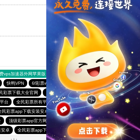
支持
[0]
反对
[0]
费vps加速器外网苹果版
旋风加速度器
快连加速器
快鸭VPN
6f彩票welcome
全民彩票官网app下载安装
民彩票下载大全官网
新人送29元彩金平台
平台
全民彩票所有平台
老品牌—全民彩票
全民彩票app下载安装安卓
全民娱乐彩票下载安装
录
顶级彩票app官方网站
全民彩票app下载大全
装安卓
全民彩票app下载安装安卓
全民彩票平台登录