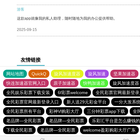
游客
这款app就像我的私人助理，随时随地为我的办公提供帮助。
2025-09-15
友情链接
网站地图
QuickQ
旋风加速度器
旋风加速
坚果加速器
快连加速器官网入口
原子加速器
快鸭加速器
旋风加速度器
全民娱乐彩票下载安装
6f彩票welcome
全民彩票官网最新登录
全民彩票官网最新登录入口
新人送29元彩金平台
一分大发系统
全民彩票所有平台
彩神Vl购彩大厅
三分钟彩票app下载
全
老品牌—全民彩票
老品牌—全民彩票
乐彩汇平台是怎么赚钱的
下载全民彩票
老品牌—全民彩票
welcome盈彩购彩大厅广东