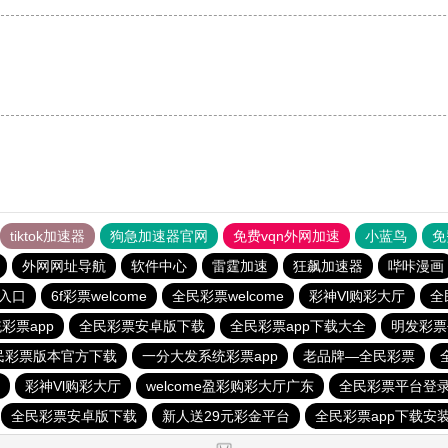
tiktok加速器
狗急加速器官网
免费vqn外网加速
小蓝鸟
免
外网网址导航
软件中心
雷霆加速
狂飙加速器
哔咔漫画
入口
6f彩票welcome
全民彩票welcome
彩神Vl购彩大厅
全
彩票app
全民彩票安卓版下载
全民彩票app下载大全
明发彩票
民彩票版本官方下载
一分大发系统彩票app
老品牌—全民彩票
彩神Vl购彩大厅
welcome盈彩购彩大厅广东
全民彩票平台登
全民彩票安卓版下载
新人送29元彩金平台
全民彩票app下载安