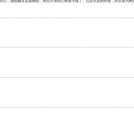
作办公，都能畅享高速网络，再也不用担心网速卡顿了。以前出差的时候，经常因为网
。
。