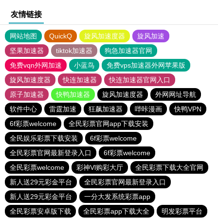
友情链接
网站地图
QuickQ
旋风加速度器
旋风加速
坚果加速器
tiktok加速器
狗急加速器官网
免费vqn外网加速
小蓝鸟
免费vps加速器外网苹果版
旋风加速度器
快连加速器
快连加速器官网入口
原子加速器
快鸭加速器
旋风加速度器
外网网址导航
软件中心
雷霆加速
狂飙加速器
哔咔漫画
快鸭VPN
6f彩票welcome
全民彩票官网app下载安装
全民娱乐彩票下载安装
6f彩票welcome
全民彩票官网最新登录入口
6f彩票welcome
全民彩票welcome
彩神Vl购彩大厅
全民彩票下载大全官网
新人送29元彩金平台
全民彩票官网最新登录入口
新人送29元彩金平台
一分大发系统彩票app
全民彩票安卓版下载
全民彩票app下载大全
明发彩票平台