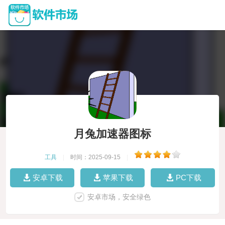
月兔加速器图标
工具
|
时间：2025-09-15
|
安卓下载
苹果下载
PC下载
安卓市场，安全绿色