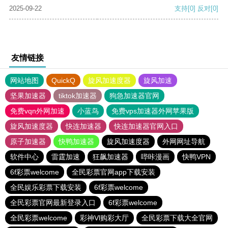
2025-09-22
支持
[0]
反对
[0]
友情链接
网站地图
QuickQ
旋风加速度器
旋风加速
坚果加速器
tiktok加速器
狗急加速器官网
免费vqn外网加速
小蓝鸟
免费vps加速器外网苹果版
旋风加速度器
快连加速器
快连加速器官网入口
原子加速器
快鸭加速器
旋风加速度器
外网网址导航
软件中心
雷霆加速
狂飙加速器
哔咔漫画
快鸭VPN
6f彩票welcome
全民彩票官网app下载安装
全民娱乐彩票下载安装
6f彩票welcome
全民彩票官网最新登录入口
6f彩票welcome
全民彩票welcome
彩神Vl购彩大厅
全民彩票下载大全官网