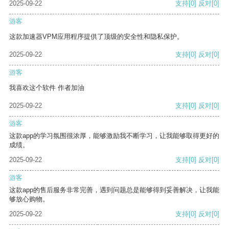
2025-09-22
支持
[0]
反对
[0]
游客
这款加速器VPM应用程序提供了顶级的安全性和隐私保护。
2025-09-22
支持
[0]
反对
[0]
游客
我喜欢这个软件 作者加油
2025-09-22
支持
[0]
反对
[0]
游客
这款app的学习氛围很浓厚，能够激励我不断学习，让我能够取得更好的
成绩。
2025-09-22
支持
[0]
反对
[0]
游客
这款app的售后服务非常完善，遇到问题总是能够得到妥善解决，让我能
够放心购物。
2025-09-22
支持
[0]
反对
[0]