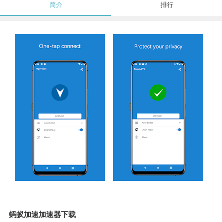
简介
排行
蚂蚁加速加速器下载