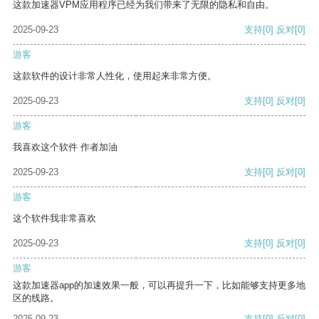
这款加速器VPM应用程序已经为我们带来了无限的隐私和自由。
2025-09-23
支持
[0]
反对
[0]
游客
这款软件的设计非常人性化，使用起来非常方便。
2025-09-23
支持
[0]
反对
[0]
游客
我喜欢这个软件 作者加油
2025-09-23
支持
[0]
反对
[0]
游客
这个软件我非常喜欢
2025-09-23
支持
[0]
反对
[0]
游客
这款加速器app的加速效果一般，可以再提升一下，比如能够支持更多地
区的线路。
2025-09-23
支持
[0]
反对
[0]