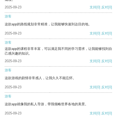
2025-09-23
支持
[0]
反对
[0]
游客
这款app的路线规划非常精准，让我能够快速到达目的地。
2025-09-23
支持
[0]
反对
[0]
游客
这款app的课程非常丰富，可以满足我不同的学习需求，让我能够找到自
己感兴趣的知识。
2025-09-23
支持
[0]
反对
[0]
游客
这款游戏的剧情非常感人，让我久久不能忘怀。
2025-09-23
支持
[0]
反对
[0]
游客
这款app就像我的私人导游，带我领略世界各地的美景。
2025-09-23
支持
[0]
反对
[0]