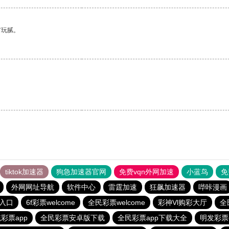
有玩腻。
tiktok加速器
狗急加速器官网
免费vqn外网加速
小蓝鸟
免
外网网址导航
软件中心
雷霆加速
狂飙加速器
哔咔漫画
入口
6f彩票welcome
全民彩票welcome
彩神Vl购彩大厅
全
彩票app
全民彩票安卓版下载
全民彩票app下载大全
明发彩票