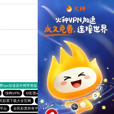
支持
[0]
反对
[0]
支持
[0]
反对
[0]
费vps加速器外网苹果版
旋风加速度器
快连加速器
快鸭VPN
6f彩票welcome
全民彩票官网app下载安装
民彩票下载大全官网
新人送29元彩金平台
平台
全民彩票所有平台
老品牌—全民彩票