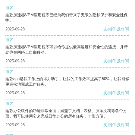
游客
这款加速器VPM应用程序已经为我们带来了无限的隐私保护和安全性保
护。
2025-09-28
支持
[0]
反对
[0]
游客
这款加速器VPM应用程序可以给你提供最高速度和安全性的连接，并帮
助你在网络上自由移动。
2025-09-28
支持
[0]
反对
[0]
游客
这款app是我工作上的得力助手，让我的工作效率提高了50%，让我能够
更轻松地完成工作任务。
2025-09-28
支持
[0]
反对
[0]
游客
这款办公软件的功能非常全面，涵盖了文档、表格、演示文稿等各个方
面。我可以使用它来完成日常办公的所有任务，非常方便。
2025-09-28
支持
[0]
反对
[0]