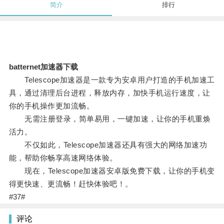
简介
排行
batternet加速器下载
Telescope加速器是一款专为安卓用户打造的手机加速工
具，通过清理后台进程，释放内存，加快手机运行速度，让
你的手机操作更加流畅。
无需注册登录，简单易用，一键加速，让你的手机重焕
活力。
不仅如此，Telescope加速器还具有强大的网络加速功
能，帮助你畅享高速网络体验。
现在，Telescope加速器安卓版免费下载，让你的手机变
得更快速、更流畅！赶快体验吧！。
#37#
评论