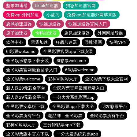
坚果加速器
tiktok加速器
狗急加速器官网
免费vqn外网加速
小蓝鸟
免费vps加速器外网苹果版
旋风加速度器
快连加速器
快连加速器官网入口
原子加速器
快鸭加速器
旋风加速度器
外网网址导航
软件中心
雷霆加速
狂飙加速器
哔咔漫画
快鸭VPN
6f彩票welcome
全民彩票官网app下载安装
全民娱乐彩票下载安装
6f彩票welcome
全民彩票官网最新登录入口
6f彩票welcome
全民彩票welcome
彩神Vl购彩大厅
全民彩票下载大全官网
新人送29元彩金平台
全民彩票官网最新登录入口
新人送29元彩金平台
一分大发系统彩票app
全民彩票安卓版下载
全民彩票app下载大全
明发彩票平台
全民彩票所有平台
老品牌—全民彩票
全民彩票所有平台
彩神Vl购彩大厅
三分钟彩票app下载
全民彩票版本官方下载
一分大发系统彩票app