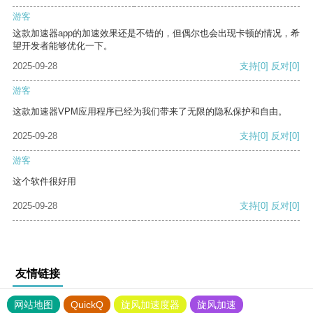
游客
这款加速器app的加速效果还是不错的，但偶尔也会出现卡顿的情况，希
望开发者能够优化一下。
2025-09-28
支持
[0]
反对
[0]
游客
这款加速器VPM应用程序已经为我们带来了无限的隐私保护和自由。
2025-09-28
支持
[0]
反对
[0]
游客
这个软件很好用
2025-09-28
支持
[0]
反对
[0]
友情链接
网站地图
QuickQ
旋风加速度器
旋风加速