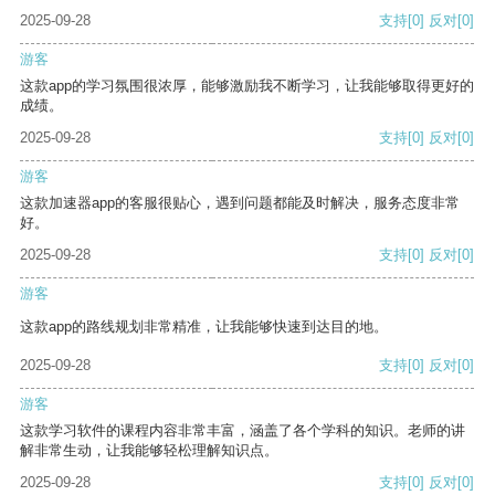
2025-09-28
支持
[0]
反对
[0]
游客
这款app的学习氛围很浓厚，能够激励我不断学习，让我能够取得更好的
成绩。
2025-09-28
支持
[0]
反对
[0]
游客
这款加速器app的客服很贴心，遇到问题都能及时解决，服务态度非常
好。
2025-09-28
支持
[0]
反对
[0]
游客
这款app的路线规划非常精准，让我能够快速到达目的地。
2025-09-28
支持
[0]
反对
[0]
游客
这款学习软件的课程内容非常丰富，涵盖了各个学科的知识。老师的讲
解非常生动，让我能够轻松理解知识点。
2025-09-28
支持
[0]
反对
[0]