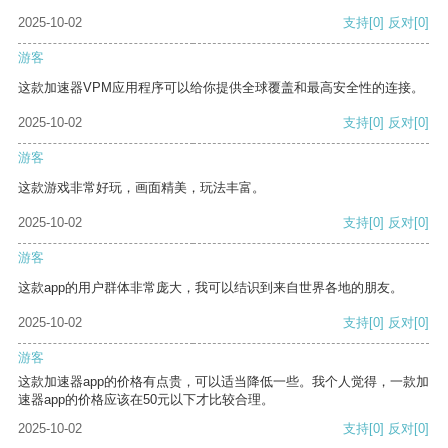
2025-10-02
支持
[0]
反对
[0]
游客
这款加速器VPM应用程序可以给你提供全球覆盖和最高安全性的连接。
2025-10-02
支持
[0]
反对
[0]
游客
这款游戏非常好玩，画面精美，玩法丰富。
2025-10-02
支持
[0]
反对
[0]
游客
这款app的用户群体非常庞大，我可以结识到来自世界各地的朋友。
2025-10-02
支持
[0]
反对
[0]
游客
这款加速器app的价格有点贵，可以适当降低一些。我个人觉得，一款加
速器app的价格应该在50元以下才比较合理。
2025-10-02
支持
[0]
反对
[0]