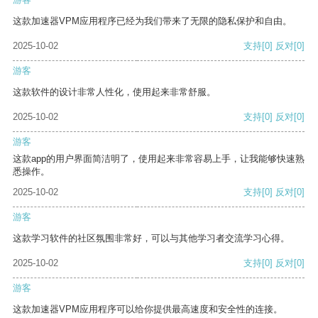
这款加速器VPM应用程序已经为我们带来了无限的隐私保护和自由。
2025-10-02
支持
[0]
反对
[0]
游客
这款软件的设计非常人性化，使用起来非常舒服。
2025-10-02
支持
[0]
反对
[0]
游客
这款app的用户界面简洁明了，使用起来非常容易上手，让我能够快速熟
悉操作。
2025-10-02
支持
[0]
反对
[0]
游客
这款学习软件的社区氛围非常好，可以与其他学习者交流学习心得。
2025-10-02
支持
[0]
反对
[0]
游客
这款加速器VPM应用程序可以给你提供最高速度和安全性的连接。