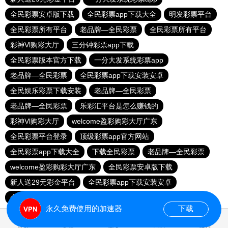
全民彩票安卓版下载
全民彩票app下载大全
明发彩票平台
全民彩票所有平台
老品牌—全民彩票
全民彩票所有平台
彩神Vl购彩大厅
三分钟彩票app下载
全民彩票版本官方下载
一分大发系统彩票app
老品牌—全民彩票
全民彩票app下载安装安卓
全民娱乐彩票下载安装
老品牌—全民彩票
老品牌—全民彩票
乐彩汇平台是怎么赚钱的
彩神Vl购彩大厅
welcome盈彩购彩大厅广东
全民彩票平台登录
顶级彩票app官方网站
全民彩票app下载大全
下载全民彩票
老品牌—全民彩票
welcome盈彩购彩大厅广东
全民彩票安卓版下载
新人送29元彩金平台
全民彩票app下载安装安卓
全民彩票app下载安装安卓
全民彩票平台登录
永久免费使用的加速器
下载
0.030603s
首页
安卓
苹果
排行
推荐