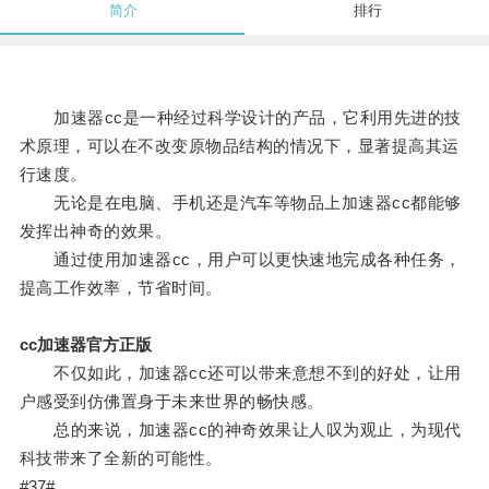
简介
排行
加速器cc是一种经过科学设计的产品，它利用先进的技
术原理，可以在不改变原物品结构的情况下，显著提高其运
行速度。
无论是在电脑、手机还是汽车等物品上加速器cc都能够
发挥出神奇的效果。
通过使用加速器cc，用户可以更快速地完成各种任务，
提高工作效率，节省时间。
cc加速器官方正版
不仅如此，加速器cc还可以带来意想不到的好处，让用
户感受到仿佛置身于未来世界的畅快感。
总的来说，加速器cc的神奇效果让人叹为观止，为现代
科技带来了全新的可能性。
#37#