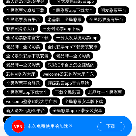
新人送29元彩金平台
一分大发系统彩票app
全民彩票安卓版下载
全民彩票app下载大全
明发彩票平台
全民彩票所有平台
老品牌—全民彩票
全民彩票所有平台
彩神Vl购彩大厅
三分钟彩票app下载
全民彩票版本官方下载
一分大发系统彩票app
老品牌—全民彩票
全民彩票app下载安装安卓
全民娱乐彩票下载安装
老品牌—全民彩票
老品牌—全民彩票
乐彩汇平台是怎么赚钱的
彩神Vl购彩大厅
welcome盈彩购彩大厅广东
全民彩票平台登录
顶级彩票app官方网站
全民彩票app下载大全
下载全民彩票
老品牌—全民彩票
welcome盈彩购彩大厅广东
全民彩票安卓版下载
新人送29元彩金平台
全民彩票app下载安装安卓
全民彩票app下载安装安卓
全民彩票平台登录
永久免费使用的加速器
下载