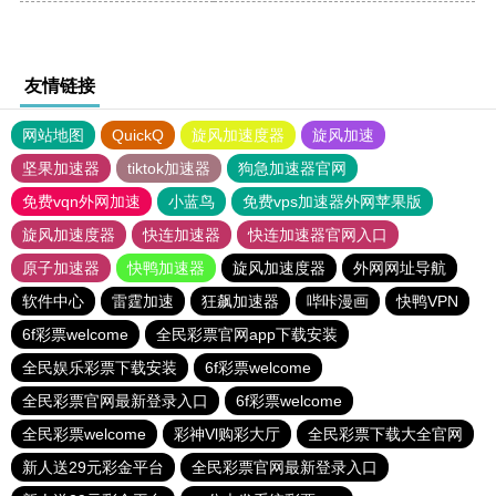
友情链接
网站地图
QuickQ
旋风加速度器
旋风加速
坚果加速器
tiktok加速器
狗急加速器官网
免费vqn外网加速
小蓝鸟
免费vps加速器外网苹果版
旋风加速度器
快连加速器
快连加速器官网入口
原子加速器
快鸭加速器
旋风加速度器
外网网址导航
软件中心
雷霆加速
狂飙加速器
哔咔漫画
快鸭VPN
6f彩票welcome
全民彩票官网app下载安装
全民娱乐彩票下载安装
6f彩票welcome
全民彩票官网最新登录入口
6f彩票welcome
全民彩票welcome
彩神Vl购彩大厅
全民彩票下载大全官网
新人送29元彩金平台
全民彩票官网最新登录入口