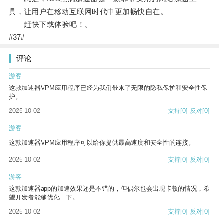
具，让用户在移动互联网时代中更加畅快自在。
赶快下载体验吧！。
#37#
评论
游客
这款加速器VPM应用程序已经为我们带来了无限的隐私保护和安全性保
护。
2025-10-02
支持
[0]
反对
[0]
游客
这款加速器VPM应用程序可以给你提供最高速度和安全性的连接。
2025-10-02
支持
[0]
反对
[0]
游客
这款加速器app的加速效果还是不错的，但偶尔也会出现卡顿的情况，希
望开发者能够优化一下。
2025-10-02
支持
[0]
反对
[0]