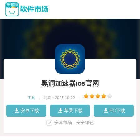
黑洞加速器ios官网
工具
|
时间：2025-10-02
|
安卓下载
苹果下载
PC下载
安卓市场，安全绿色