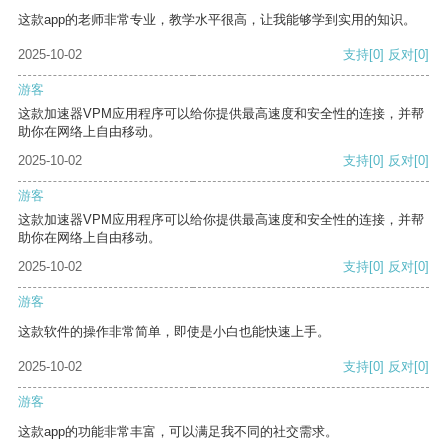
这款app的老师非常专业，教学水平很高，让我能够学到实用的知识。
2025-10-02
支持
[0]
反对
[0]
游客
这款加速器VPM应用程序可以给你提供最高速度和安全性的连接，并帮
助你在网络上自由移动。
2025-10-02
支持
[0]
反对
[0]
游客
这款加速器VPM应用程序可以给你提供最高速度和安全性的连接，并帮
助你在网络上自由移动。
2025-10-02
支持
[0]
反对
[0]
游客
这款软件的操作非常简单，即使是小白也能快速上手。
2025-10-02
支持
[0]
反对
[0]
游客
这款app的功能非常丰富，可以满足我不同的社交需求。